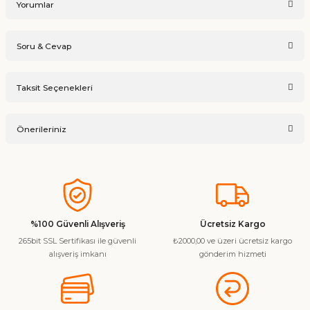
Yorumlar
Soru & Cevap
Bu ürüne ilk yorumu siz yapın!
Taksit Seçenekleri
Ürün hakkında henüz soru sorulmamış.
Yorum Yaz
Önerileriniz
Soru Sor
Bu ürünün fiyat bilgisi, resim, ürün açıklamalarında ve diğer
konularda yetersiz gördüğünüz noktaları öneri formunu
kullanarak tarafımıza iletebilirsiniz.
Görüş ve önerileriniz için teşekkür ederiz.
%100 Güvenli Alışveriş
Ücretsiz Kargo
265bit SSL Sertifikası ile güvenli
₺2000,00 ve üzeri ücretsiz kargo
Ürün resmi kalitesiz, bozuk veya görüntülenemiyor.
alışveriş imkanı
gönderim hizmeti
Ürün açıklamasında eksik bilgiler bulunuyor.
Ürün bilgilerinde hatalar bulunuyor.
Ürün fiyatı diğer sitelerden daha pahalı.