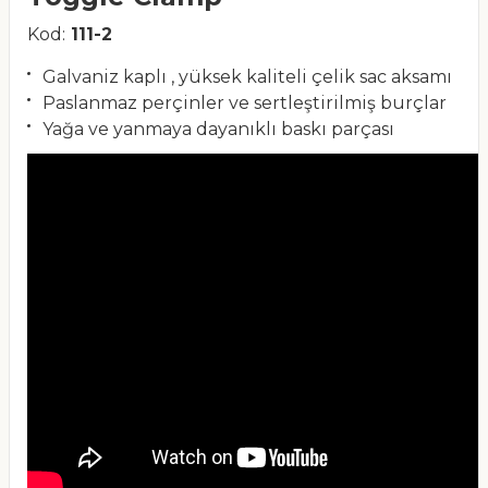
Kod:
111-2
Galvaniz kaplı , yüksek kaliteli çelik sac aksamı
Paslanmaz perçinler ve sertleştirilmiş burçlar
Yağa ve yanmaya dayanıklı baskı parçası