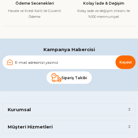
Ödeme Secenekleri
Kolay İade & Değişim
Bu ürüne benzer farklı alternatifler olmalı.
Havale ve Kredi Kartı ile Güvenli
Kolay iade ve değişim imkanı ile
Ödeme
%100 memnuniyet
Gönder
Kampanya Habercisi
Kaydet
Sipariş Takibi
Kurumsal
Müşteri Hizmetleri