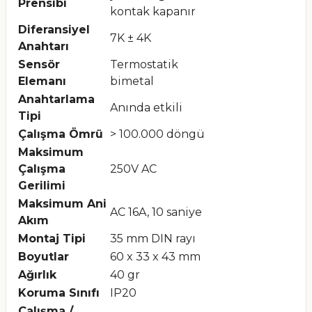
Prensibi
kontak kapanır
Diferansiyel
7K ± 4K
Anahtarı
Sensör
Termostatik
Elemanı
bimetal
Anahtarlama
Anında etkili
Tipi
Çalışma Ömrü
> 100.000 döngü
Maksimum
Çalışma
250V AC
Gerilimi
Maksimum Ani
AC 16A, 10 saniye
Akım
Montaj Tipi
35 mm DIN rayı
Boyutlar
60 x 33 x 43 mm
Ağırlık
40 gr
Koruma Sınıfı
IP20
Çalışma /