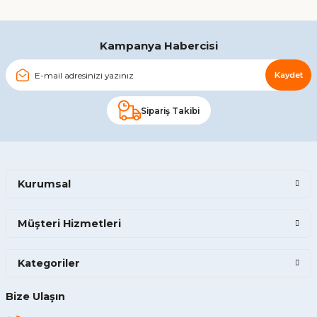
Gönder
Kampanya Habercisi
Kaydet
Sipariş Takibi
Kurumsal
Müşteri Hizmetleri
Kategoriler
Bize Ulaşın