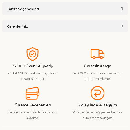
Bu ürüne ilk yorumu siz yapın!
Taksit Seçenekleri
Ürün hakkında henüz soru sorulmamış.
Yorum Yaz
Önerileriniz
Soru Sor
Bu ürünün fiyat bilgisi, resim, ürün açıklamalarında ve diğer
konularda yetersiz gördüğünüz noktaları öneri formunu
kullanarak tarafımıza iletebilirsiniz.
Görüş ve önerileriniz için teşekkür ederiz.
%100 Güvenli Alışveriş
Ücretsiz Kargo
265bit SSL Sertifikası ile güvenli
₺2000,00 ve üzeri ücretsiz kargo
Ürün resmi kalitesiz, bozuk veya görüntülenemiyor.
alışveriş imkanı
gönderim hizmeti
Ürün açıklamasında eksik bilgiler bulunuyor.
Ürün bilgilerinde hatalar bulunuyor.
Ürün fiyatı diğer sitelerden daha pahalı.
Ödeme Secenekleri
Kolay İade & Değişim
Bu ürüne benzer farklı alternatifler olmalı.
Havale ve Kredi Kartı ile Güvenli
Kolay iade ve değişim imkanı ile
Ödeme
%100 memnuniyet