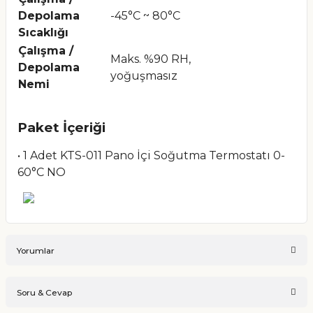
Depolama
-45°C ~ 80°C
Sıcaklığı
Çalışma /
Maks. %90 RH,
Depolama
yoğuşmasız
Nemi
Paket İçeriği
• 1 Adet KTS-011 Pano İçi Soğutma Termostatı 0-
60°C NO
Yorumlar
Soru & Cevap