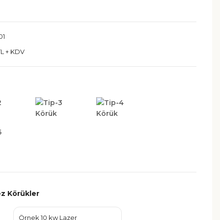
01
TL + KDV
z Körükler