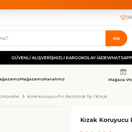
ETSİZ KARGO
HIZLI KARGO
GÜVENLİ ALIŞVERİŞ-KOLAY İA
08
Ara
Lİ ALIŞVERİŞ
HIZLI KARGO
KOLAY İADE
WHATSAPP DESTEK
TE
ağazamız
Mağazamız
Kanalımız
Mağaza Vitr
z Körükler
Kızak Koruyucu Pvc Bez Körük Tip-1 Körük
Kızak Koruyucu 