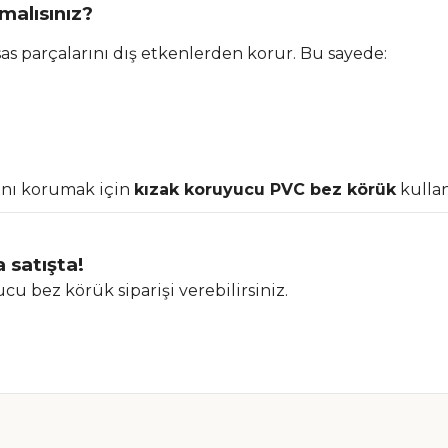
alısınız?
sas parçalarını dış etkenlerden korur. Bu sayede:
ını korumak için
kızak koruyucu PVC bez körük
kullan
satışta!
u bez körük siparişi verebilirsiniz.