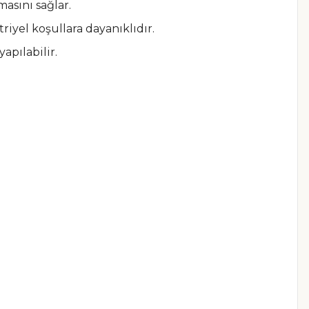
masını sağlar.
riyel koşullara dayanıklıdır.
apılabilir.