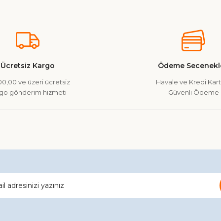
nularda yetersiz gördüğünüz noktaları öneri formunu kullanarak tarafımız
Ürün hakkında henüz soru sorulmamış.
Bu ürüne ilk yorumu siz yapın!
Yorum Yaz
Soru Sor
Ücretsiz Kargo
Ödeme Secenekle
0,00 ve üzeri ücretsiz
Havale ve Kredi Kartı
go gönderim hizmeti
Güvenli Ödeme
Gönder