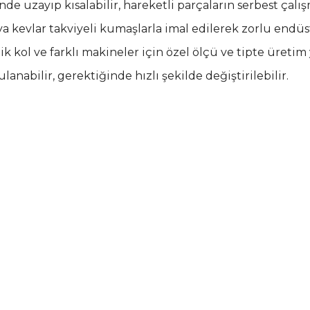
e uzayıp kısalabilir, hareketli parçaların serbest çalış
a kevlar takviyeli kumaşlarla imal edilerek zorlu endüst
k kol ve farklı makineler için özel ölçü ve tipte üretim y
nabilir, gerektiğinde hızlı şekilde değiştirilebilir.