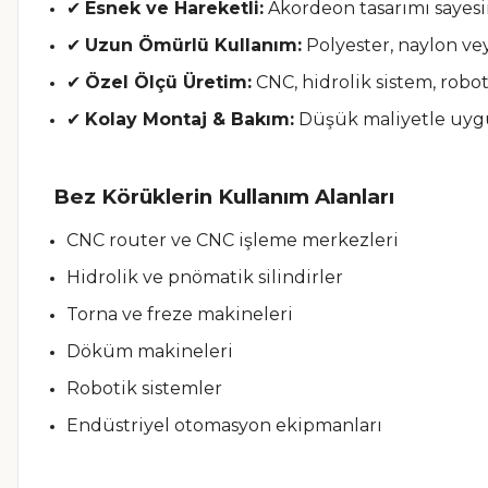
✔
Esnek ve Hareketli:
Akordeon tasarımı sayesind
✔
Uzun Ömürlü Kullanım:
Polyester, naylon vey
✔
Özel Ölçü Üretim:
CNC, hidrolik sistem, roboti
✔
Kolay Montaj & Bakım:
Düşük maliyetle uygula
Bez Körüklerin Kullanım Alanları
CNC router ve CNC işleme merkezleri
Hidrolik ve pnömatik silindirler
Torna ve freze makineleri
Döküm makineleri
Robotik sistemler
Endüstriyel otomasyon ekipmanları