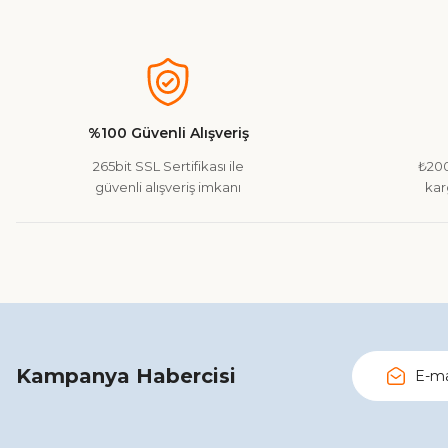
Bu ürünün fiyat bilgisi, resim, ürün açıklamalarında ve diğer ko
Görüş ve önerileriniz için teşekkür ederiz.
Ürün resmi kalitesiz, bozuk veya görüntülenemiyor.
Ürün açıklamasında eksik bilgiler bulunuyor.
%100 Güvenli Alışveriş
Ürün bilgilerinde hatalar bulunuyor.
265bit SSL Sertifikası ile
₺200
Ürün fiyatı diğer sitelerden daha pahalı.
güvenli alışveriş imkanı
kar
Bu ürüne benzer farklı alternatifler olmalı.
Kampanya Habercisi