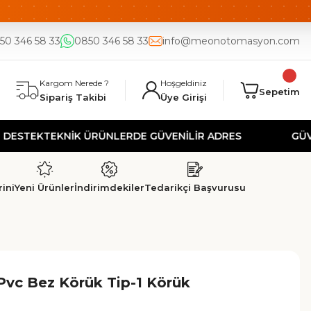
DE
UYGUN FİYAT
50 346 58 33
0850 346 58 33
info@meonotomasyon.com
Kargom Nerede ?
Hoşgeldiniz
Sepetim
Sipariş Takibi
Üye Girişi
KNİK ÜRÜNLERDE GÜVENİLİR ADRES
GÜVENLİ ALIŞV
ini
Yeni Ürünler
İndirimdekiler
Tedarikçi Başvurusu
Pvc Bez Körük Tip-1 Körük