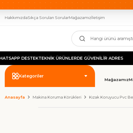
OTOMASYONUN GÜCÜ BURADA!
2000 TL ÜZERİ ÜCR
Hakkımızda
Sıkça Sorulan Sorular
Mağazamız
İletişim
ESTEK
TEKNİK ÜRÜNLERDE GÜVENİLİR ADRES
GÜVEN
Kategoriler
Mağazamız
M
Anasayfa
Makina Koruma Körükleri
Kızak Koruyucu Pvc Be
Yeni