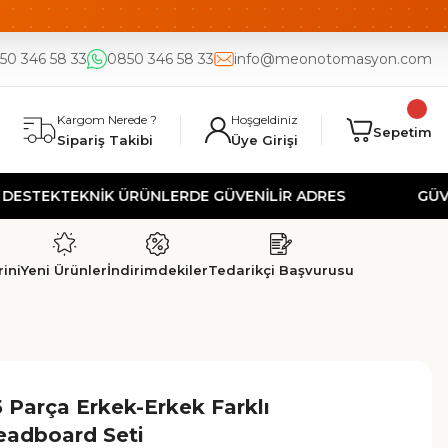
DE
UYGUN FİYAT
50 346 58 33
0850 346 58 33
info@meonotomasyon.com
Kargom Nerede ?
Hoşgeldiniz
Sepetim
Sipariş Takibi
Üye Girişi
K
TEKNİK ÜRÜNLERDE GÜVENİLİR ADRES
GÜVENLİ A
ini
Yeni Ürünler
İndirimdekiler
Tedarikçi Başvurusu
 Parça Erkek-Erkek Farklı
eadboard Seti