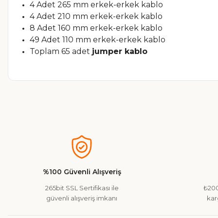
4 Adet 265 mm erkek-erkek kablo
4 Adet 210 mm erkek-erkek kablo
8 Adet 160 mm erkek-erkek kablo
49 Adet 110 mm erkek-erkek kablo
Toplam 65 adet
jumper kablo
Bu ürünün fiyat bilgisi, resim, ürün açıklamalarında ve diğer ko
Görüş ve önerileriniz için teşekkür ederiz.
Ürün resmi kalitesiz, bozuk veya görüntülenemiyor.
Ürün açıklamasında eksik bilgiler bulunuyor.
%100 Güvenli Alışveriş
Ürün bilgilerinde hatalar bulunuyor.
265bit SSL Sertifikası ile
₺200
Ürün fiyatı diğer sitelerden daha pahalı.
güvenli alışveriş imkanı
kar
Bu ürüne benzer farklı alternatifler olmalı.