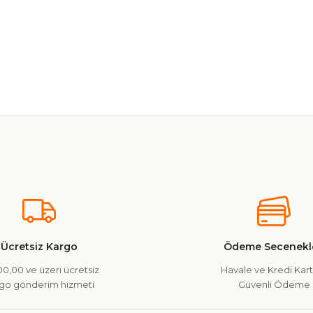
nularda yetersiz gördüğünüz noktaları öneri formunu kullanarak tarafımız
Ürün hakkında henüz soru sorulmamış.
Bu ürüne ilk yorumu siz yapın!
Yorum Yaz
Soru Sor
Ücretsiz Kargo
Ödeme Secenekle
0,00 ve üzeri ücretsiz
Havale ve Kredi Kartı
go gönderim hizmeti
Güvenli Ödeme