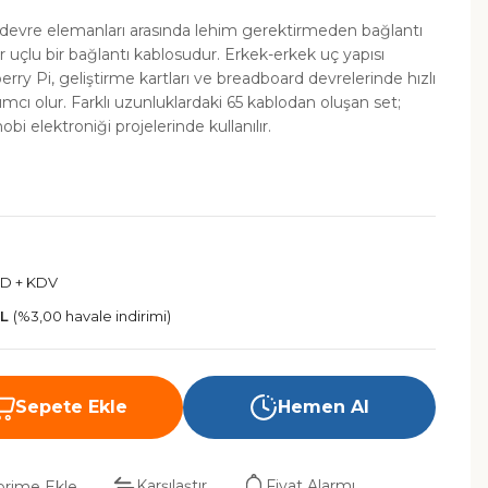
 devre elemanları arasında lehim gerektirmeden bağlantı
r uçlu bir bağlantı kablosudur. Erkek-erkek uç yapısı
rry Pi, geliştirme kartları ve breadboard devrelerinde hızlı
mcı olur. Farklı uzunluklardaki 65 kablodan oluşan set;
bi elektroniği projelerinde kullanılır.
SD + KDV
TL
(%3,00 havale indirimi)
Sepete Ekle
Hemen Al
Karşılaştır
Fiyat Alarmı