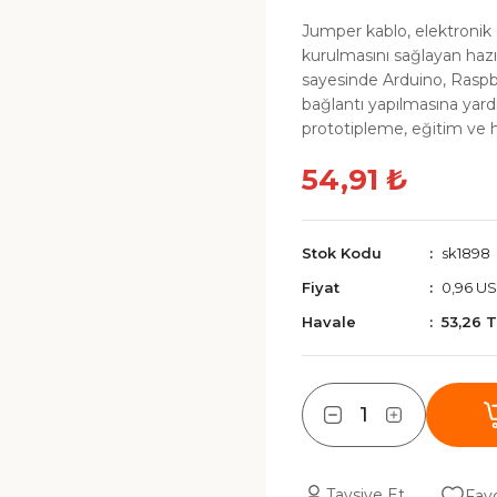
Jumper kablo, elektronik
kurulmasını sağlayan hazı
sayesinde Arduino, Raspbe
bağlantı yapılmasına yardı
prototipleme, eğitim ve ho
54,91 ₺
Stok Kodu
sk1898
Fiyat
0,96 U
Havale
53,26 
Tavsiye Et