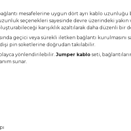
 bağlantı mesafelerine uygun dört ayrı kablo uzunluğu 
 uzunluk seçenekleri sayesinde devre üzerindeki yakın
uşturabileceği karışıklık azaltılarak daha düzenli bir d
rasında geçici veya sürekli iletken bağlantı kurulmasını 
işi pin soketlerine doğrudan takılabilir.
layca yönlendirilebilir.
Jumper kablo
seti, bağlantıları
lanım sunar.
pı