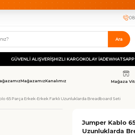
ETSİZ KARGO
HIZLI KARGO
GÜVENLİ ALIŞVERİŞ-KOLAY İA
08
Ara
ÜVENLİ ALIŞVERİŞ
HIZLI KARGO
KOLAY İADE
WHATSAPP DESTE
ağazamız
Mağazamız
Kanalımız
Mağaza Vitr
lo 65 Parça Erkek-Erkek Farklı Uzunluklarda Breadboard Seti
Jumper Kablo 65
Uzunluklarda Br