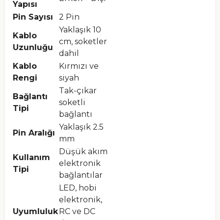
Yapısı
Pin Sayısı
2 Pin
Yaklaşık 10
Kablo
cm, soketler
Uzunluğu
dahil
Kablo
Kırmızı ve
Rengi
siyah
Tak-çıkar
Bağlantı
soketli
Tipi
bağlantı
Yaklaşık 2.5
Pin Aralığı
mm
Düşük akım
Kullanım
elektronik
Tipi
bağlantılar
LED, hobi
elektronik,
Uyumluluk
RC ve DC