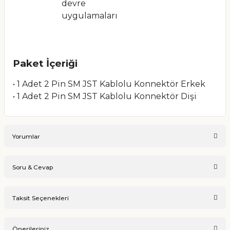
devre
uygulamaları
Paket İçeriği
• 1 Adet 2 Pin SM JST Kablolu Konnektör Erkek
• 1 Adet 2 Pin SM JST Kablolu Konnektör Dişi
Yorumlar
Soru & Cevap
Bu ürüne ilk yorumu siz yapın!
Taksit Seçenekleri
Ürün hakkında henüz soru sorulmamış.
Yorum Yaz
Önerileriniz