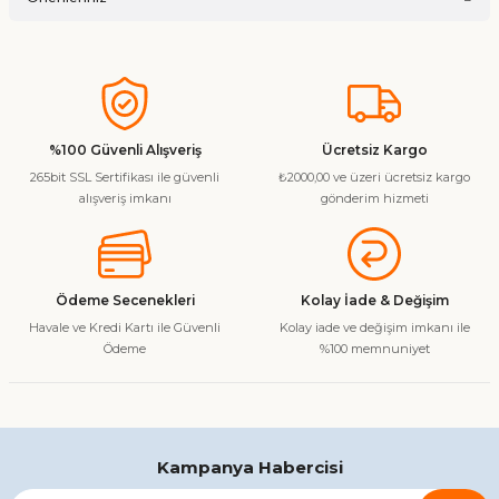
Soru Sor
Bu ürünün fiyat bilgisi, resim, ürün açıklamalarında ve diğer
konularda yetersiz gördüğünüz noktaları öneri formunu
kullanarak tarafımıza iletebilirsiniz.
Görüş ve önerileriniz için teşekkür ederiz.
%100 Güvenli Alışveriş
Ücretsiz Kargo
265bit SSL Sertifikası ile güvenli
₺2000,00 ve üzeri ücretsiz kargo
Ürün resmi kalitesiz, bozuk veya görüntülenemiyor.
alışveriş imkanı
gönderim hizmeti
Ürün açıklamasında eksik bilgiler bulunuyor.
Ürün bilgilerinde hatalar bulunuyor.
Ürün fiyatı diğer sitelerden daha pahalı.
Ödeme Secenekleri
Kolay İade & Değişim
Bu ürüne benzer farklı alternatifler olmalı.
Havale ve Kredi Kartı ile Güvenli
Kolay iade ve değişim imkanı ile
Ödeme
%100 memnuniyet
Gönder
Kampanya Habercisi