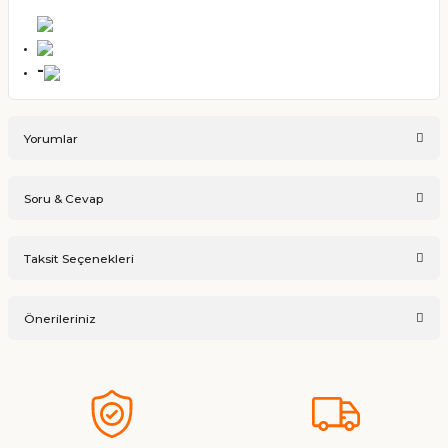
-
Yorumlar
Soru & Cevap
Bu ürüne ilk yorumu siz yapın!
Taksit Seçenekleri
Ürün hakkında henüz soru sorulmamış.
Yorum Yaz
Önerileriniz
Soru Sor
Bu ürünün fiyat bilgisi, resim, ürün açıklamalarında ve diğer
konularda yetersiz gördüğünüz noktaları öneri formunu
kullanarak tarafımıza iletebilirsiniz.
Görüş ve önerileriniz için teşekkür ederiz.