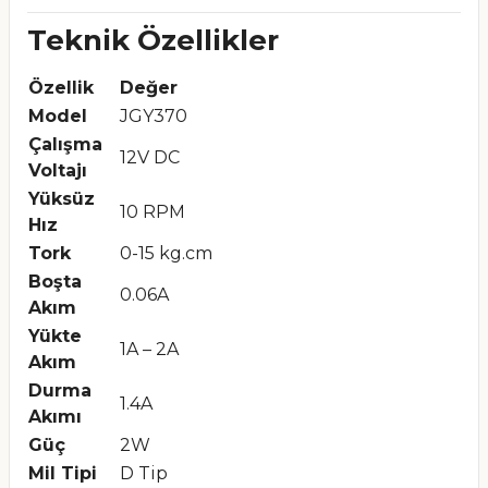
Teknik Özellikler
Özellik
Değer
Model
JGY370
Çalışma
12V DC
Voltajı
Yüksüz
10 RPM
Hız
Tork
0-15 kg.cm
Boşta
0.06A
Akım
Yükte
1A – 2A
Akım
Durma
1.4A
Akımı
Güç
2W
Mil Tipi
D Tip