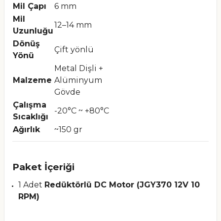
Mil Çapı
6 mm
Mil
12–14 mm
Uzunluğu
Dönüş
Çift yönlü
Yönü
Metal Dişli +
Malzeme
Alüminyum
Gövde
Çalışma
-20°C ~ +80°C
Sıcaklığı
Ağırlık
~150 gr
Paket İçeriği
1 Adet
Redüktörlü DC Motor (JGY370 12V 10
RPM)