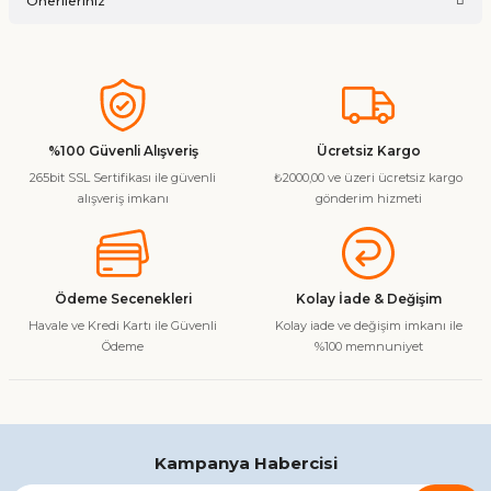
Önerileriniz
Soru Sor
Bu ürünün fiyat bilgisi, resim, ürün açıklamalarında ve diğer
konularda yetersiz gördüğünüz noktaları öneri formunu
kullanarak tarafımıza iletebilirsiniz.
Görüş ve önerileriniz için teşekkür ederiz.
%100 Güvenli Alışveriş
Ücretsiz Kargo
265bit SSL Sertifikası ile güvenli
₺2000,00 ve üzeri ücretsiz kargo
Ürün resmi kalitesiz, bozuk veya görüntülenemiyor.
alışveriş imkanı
gönderim hizmeti
Ürün açıklamasında eksik bilgiler bulunuyor.
Ürün bilgilerinde hatalar bulunuyor.
Ürün fiyatı diğer sitelerden daha pahalı.
Ödeme Secenekleri
Kolay İade & Değişim
Bu ürüne benzer farklı alternatifler olmalı.
Havale ve Kredi Kartı ile Güvenli
Kolay iade ve değişim imkanı ile
Ödeme
%100 memnuniyet
Gönder
Kampanya Habercisi