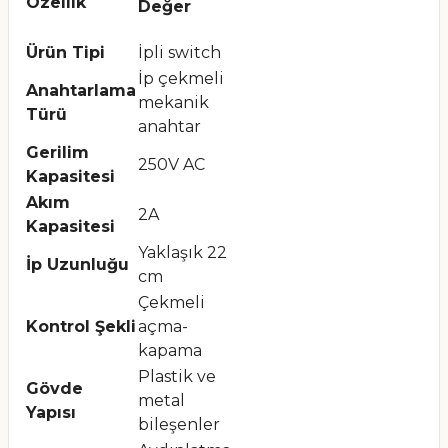
Özellik
Değer
Ürün Tipi
İpli switch
İp çekmeli
Anahtarlama
mekanik
Türü
anahtar
Gerilim
250V AC
Kapasitesi
Akım
2A
Kapasitesi
Yaklaşık 22
İp Uzunluğu
cm
Çekmeli
Kontrol Şekli
açma-
kapama
Plastik ve
Gövde
metal
Yapısı
bileşenler