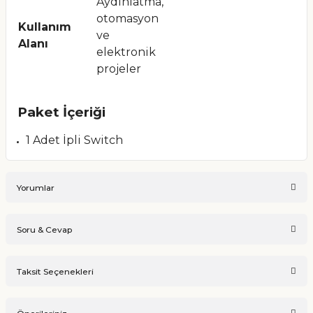
Aydınlatma,
otomasyon
Kullanım
ve
Alanı
elektronik
projeler
Paket İçeriği
1 Adet İpli Switch
Yorumlar
Soru & Cevap
Bu ürüne ilk yorumu siz yapın!
Taksit Seçenekleri
Ürün hakkında henüz soru sorulmamış.
Yorum Yaz