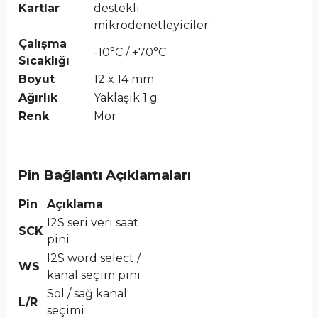
Kartlar
destekli
mikrodenetleyiciler
Çalışma
-10°C / +70°C
Sıcaklığı
Boyut
12 x 14 mm
Ağırlık
Yaklaşık 1 g
Renk
Mor
Pin Bağlantı Açıklamaları
Pin
Açıklama
I2S seri veri saat
SCK
pini
I2S word select /
WS
kanal seçim pini
Sol / sağ kanal
L/R
seçimi