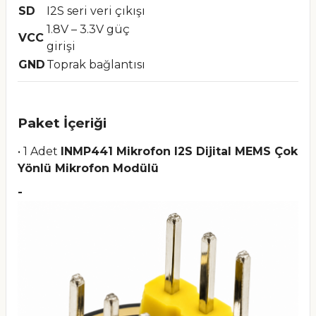
SD
I2S seri veri çıkışı
1.8V – 3.3V güç
VCC
girişi
GND
Toprak bağlantısı
Paket İçeriği
• 1 Adet
INMP441 Mikrofon I2S Dijital MEMS Çok
Yönlü Mikrofon Modülü
-