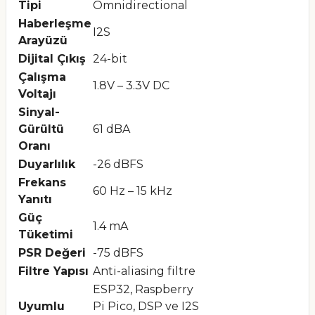
Tipi
Omnidirectional
Haberleşme
I2S
Arayüzü
Dijital Çıkış
24-bit
Çalışma
1.8V – 3.3V DC
Voltajı
Sinyal-
Gürültü
61 dBA
Oranı
Duyarlılık
-26 dBFS
Frekans
60 Hz – 15 kHz
Yanıtı
Güç
1.4 mA
Tüketimi
PSR Değeri
-75 dBFS
Filtre Yapısı
Anti-aliasing filtre
ESP32, Raspberry
Uyumlu
Pi Pico, DSP ve I2S