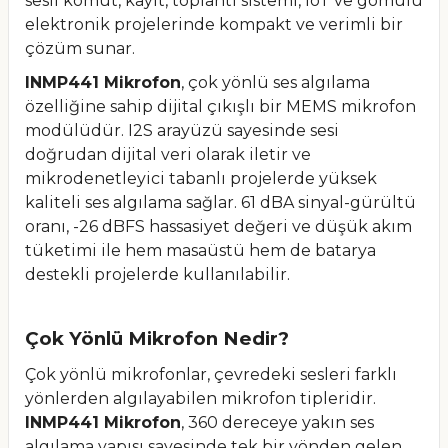
sesli komut, kayıt, toplantı sistemi, IoT ve gömülü
elektronik projelerinde kompakt ve verimli bir
çözüm sunar.
INMP441 Mikrofon
, çok yönlü ses algılama
özelliğine sahip dijital çıkışlı bir MEMS mikrofon
modülüdür. I2S arayüzü sayesinde sesi
doğrudan dijital veri olarak iletir ve
mikrodenetleyici tabanlı projelerde yüksek
kaliteli ses algılama sağlar. 61 dBA sinyal-gürültü
oranı, -26 dBFS hassasiyet değeri ve düşük akım
tüketimi ile hem masaüstü hem de batarya
destekli projelerde kullanılabilir.
Çok Yönlü Mikrofon Nedir?
Çok yönlü mikrofonlar, çevredeki sesleri farklı
yönlerden algılayabilen mikrofon tipleridir.
INMP441 Mikrofon
, 360 dereceye yakın ses
algılama yapısı sayesinde tek bir yönden gelen