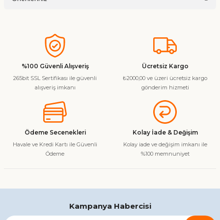
Soru Sor
Bu ürünün fiyat bilgisi, resim, ürün açıklamalarında ve diğer
konularda yetersiz gördüğünüz noktaları öneri formunu
kullanarak tarafımıza iletebilirsiniz.
Görüş ve önerileriniz için teşekkür ederiz.
%100 Güvenli Alışveriş
Ücretsiz Kargo
265bit SSL Sertifikası ile güvenli
₺2000,00 ve üzeri ücretsiz kargo
Ürün resmi kalitesiz, bozuk veya görüntülenemiyor.
alışveriş imkanı
gönderim hizmeti
Ürün açıklamasında eksik bilgiler bulunuyor.
Ürün bilgilerinde hatalar bulunuyor.
Ürün fiyatı diğer sitelerden daha pahalı.
Ödeme Secenekleri
Kolay İade & Değişim
Bu ürüne benzer farklı alternatifler olmalı.
Havale ve Kredi Kartı ile Güvenli
Kolay iade ve değişim imkanı ile
Ödeme
%100 memnuniyet
Gönder
Kampanya Habercisi