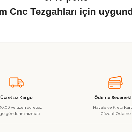
m Cnc Tezgahları için uygund
nularda yetersiz gördüğünüz noktaları öneri formunu kullanarak tarafımız
Ürün hakkında henüz soru sorulmamış.
Bu ürüne ilk yorumu siz yapın!
Yorum Yaz
Soru Sor
Ücretsiz Kargo
Ödeme Secenekle
0,00 ve üzeri ücretsiz
Havale ve Kredi Kartı
go gönderim hizmeti
Güvenli Ödeme