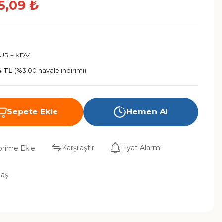
5,09 ₺
EUR + KDV
4 TL
(%3,00 havale indirimi)
Sepete Ekle
Hemen Al
Karşılaştır
Fiyat Alarmı
laş