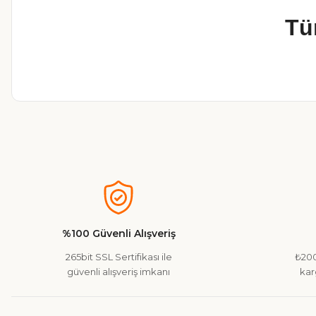
Tü
Bu ürünün fiyat bilgisi, resim, ürün açıklamalarında ve diğer ko
Görüş ve önerileriniz için teşekkür ederiz.
Ürün resmi kalitesiz, bozuk veya görüntülenemiyor.
Ürün açıklamasında eksik bilgiler bulunuyor.
%100 Güvenli Alışveriş
Ürün bilgilerinde hatalar bulunuyor.
265bit SSL Sertifikası ile
₺200
Ürün fiyatı diğer sitelerden daha pahalı.
güvenli alışveriş imkanı
kar
Bu ürüne benzer farklı alternatifler olmalı.