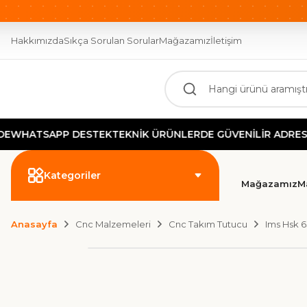
OTOMASYONUN GÜCÜ BURADA!
2000 TL ÜZERİ ÜCR
Hakkımızda
Sıkça Sorulan Sorular
Mağazamız
İletişim
WHATSAPP DESTEK
TEKNİK ÜRÜNLERDE GÜVENİLİR ADRES
Kategoriler
Mağazamız
M
Anasayfa
Cnc Malzemeleri
Cnc Takım Tutucu
Ims Hsk 