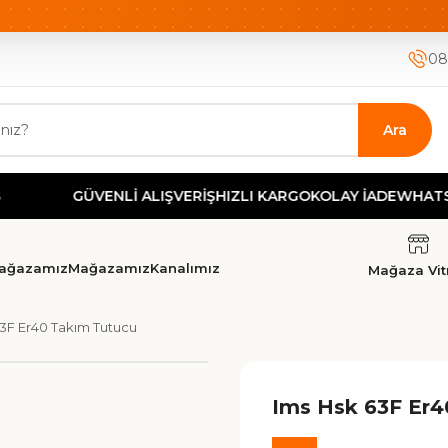
ETSİZ KARGO
HIZLI KARGO
GÜVENLİ ALIŞVERİŞ-KOLAY İA
08
Ara
GÜVENLİ ALIŞVERİŞ
HIZLI KARGO
KOLAY İADE
WHATSAP
ağazamız
Mağazamız
Kanalımız
Mağaza Vitr
63F Er40 Takım Tutucu
Ims Hsk 63F Er4