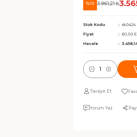
3.56
3.961,21 ₺
%10
Stok Kodu
sk0424
Fiyat
60,00 
Havale
3.458,1
Tavsiye Et
Yorum Yaz
Pay