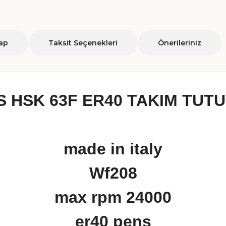
ap
Taksit Seçenekleri
Önerileriniz
S HSK 63F ER40 TAKIM TUT
made in italy
Wf208
max rpm 24000
er40 pens