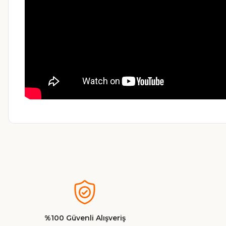
Bu ürünün fiyat bilgisi, resim, ürün açıklamalarında ve diğer ko
Görüş ve önerileriniz için teşekkür ederiz.
Ürün resmi kalitesiz, bozuk veya görüntülenemiyor.
Ürün açıklamasında eksik bilgiler bulunuyor.
%100 Güvenli Alışveriş
Ürün bilgilerinde hatalar bulunuyor.