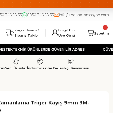
DE
UYGUN FİYAT
50 346 58 33
0850 346 58 33
info@meonotomasyon.com
Kargom Nerede ?
Hoşgeldiniz
Sepetim
Sipariş Takibi
Üye Girişi
TEKNİK ÜRÜNLERDE GÜVENİLİR ADRES
GÜVENLİ AL
ini
Yeni Ürünler
İndirimdekiler
Tedarikçi Başvurusu
Zamanlama Triger Kayış 9mm 3M-
4