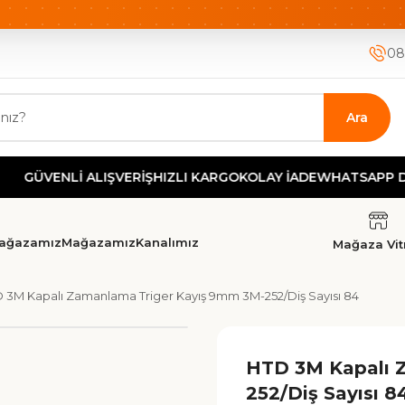
ETSİZ KARGO
HIZLI KARGO
GÜVENLİ ALIŞVERİŞ-KOLAY İA
08
Ara
VENLİ ALIŞVERİŞ
HIZLI KARGO
KOLAY İADE
WHATSAPP DESTEK
ağazamız
Mağazamız
Kanalımız
Mağaza Vitr
 3M Kapalı Zamanlama Triger Kayış 9mm 3M-252/Diş Sayısı 84
HTD 3M Kapalı 
252/Diş Sayısı 8