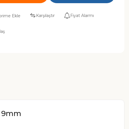
Karşılaştır
Fiyat Alarmı
laş
ş 9mm