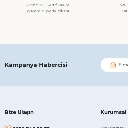
265bit SSL Sertifikası ile
₺200
Ürün fiyatı diğer sitelerden daha pahalı.
güvenli alışveriş imkanı
kar
Bu ürüne benzer farklı alternatifler olmalı.
Kampanya Habercisi
Bize Ulaşın
Kurumsal