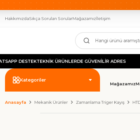
OTOMASYONUN GÜCÜ BURADA!
2000 TL ÜZERİ ÜCR
Hakkımızda
Sıkça Sorulan Sorular
Mağazamız
İletişim
 DESTEK
TEKNİK ÜRÜNLERDE GÜVENİLİR ADRES
GÜ
Kategoriler
Mağazamız
M
Anasayfa
Mekanik Ürünler
Zamanlama Triger Kayış
HTD