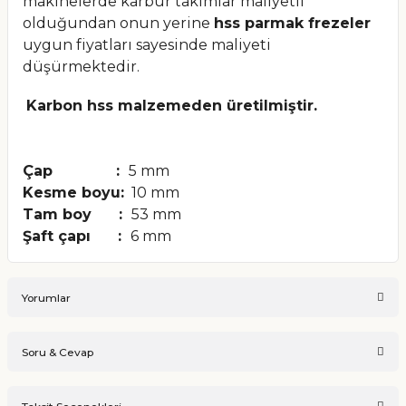
makinelerde karbür takımlar maliyetli
olduğundan onun yerine
hss parmak frezeler
uygun fiyatları sayesinde maliyeti
düşürmektedir.
Karbon hss malzemeden üretilmiştir.
Çap :
5
mm
Kesme boyu:
10
mm
Tam boy :
53 mm
Şaft çapı :
6
mm
Yorumlar
Soru & Cevap
Bu ürüne ilk yorumu siz yapın!