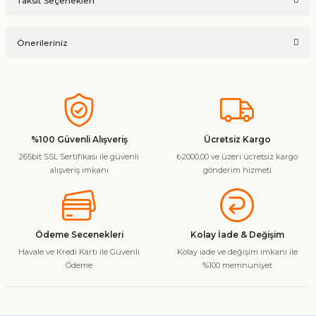
Taksit Seçenekleri
Ürün hakkında henüz soru sorulmamış.
Yorum Yaz
Önerileriniz
Soru Sor
Bu ürünün fiyat bilgisi, resim, ürün açıklamalarında ve diğer
konularda yetersiz gördüğünüz noktaları öneri formunu
kullanarak tarafımıza iletebilirsiniz.
Görüş ve önerileriniz için teşekkür ederiz.
%100 Güvenli Alışveriş
Ücretsiz Kargo
265bit SSL Sertifikası ile güvenli
₺2000,00 ve üzeri ücretsiz kargo
Ürün resmi kalitesiz, bozuk veya görüntülenemiyor.
alışveriş imkanı
gönderim hizmeti
Ürün açıklamasında eksik bilgiler bulunuyor.
Ürün bilgilerinde hatalar bulunuyor.
Ürün fiyatı diğer sitelerden daha pahalı.
Ödeme Secenekleri
Kolay İade & Değişim
Bu ürüne benzer farklı alternatifler olmalı.
Havale ve Kredi Kartı ile Güvenli
Kolay iade ve değişim imkanı ile
Ödeme
%100 memnuniyet