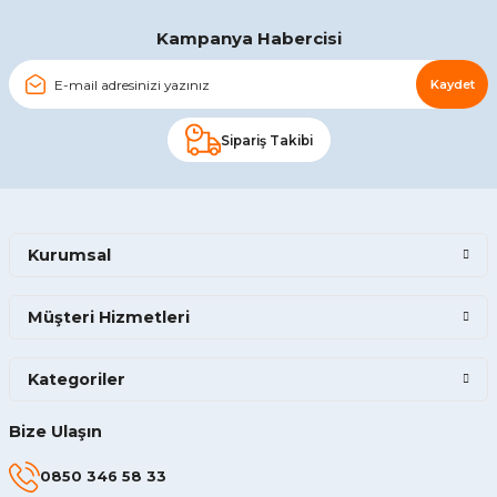
Gönder
Kampanya Habercisi
Kaydet
Sipariş Takibi
Kurumsal
Müşteri Hizmetleri
Kategoriler
Bize Ulaşın
0850 346 58 33