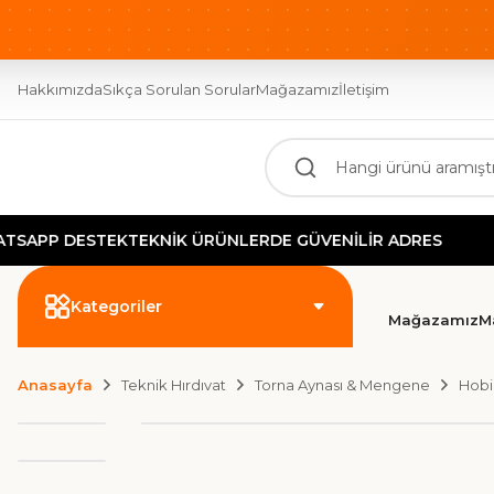
Hakkımızda
Sıkça Sorulan Sorular
Mağazamız
İletişim
APP DESTEK
TEKNİK ÜRÜNLERDE GÜVENİLİR ADRES
Kategoriler
Mağazamız
M
Anasayfa
Teknik Hırdıvat
Torna Aynası & Mengene
Hobi