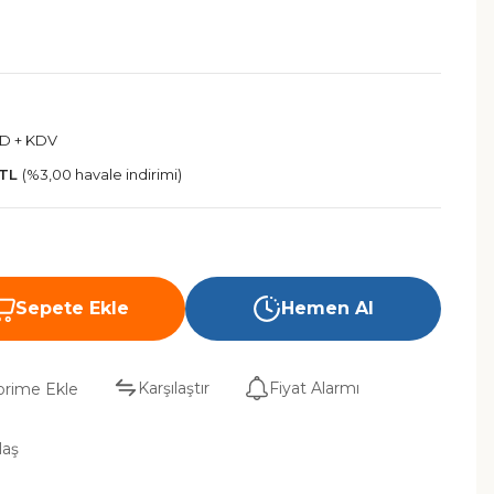
SD + KDV
 TL
(%3,00 havale indirimi)
Sepete Ekle
Hemen Al
Karşılaştır
Fiyat Alarmı
laş