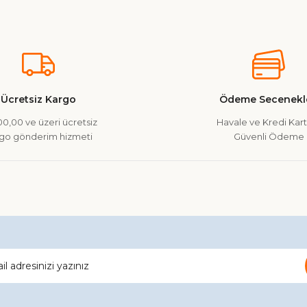
nularda yetersiz gördüğünüz noktaları öneri formunu kullanarak tarafımız
Ürün hakkında henüz soru sorulmamış.
Bu ürüne ilk yorumu siz yapın!
Yorum Yaz
Soru Sor
Ücretsiz Kargo
Ödeme Secenekle
0,00 ve üzeri ücretsiz
Havale ve Kredi Kartı
go gönderim hizmeti
Güvenli Ödeme
Gönder