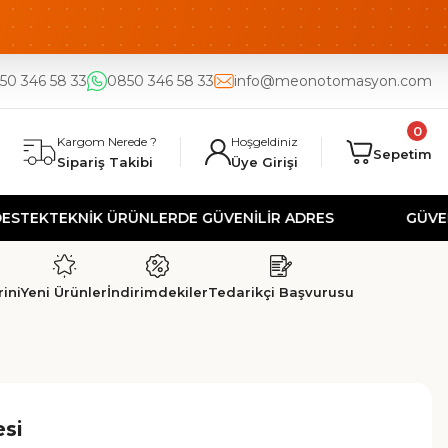
50 346 58 33
0850 346 58 33
info@meonotomasyon.com
0
Kargom Nerede ?
Hoşgeldiniz
Sepetim
Sipariş Takibi
Üye Girişi
TEK
TEKNİK ÜRÜNLERDE GÜVENİLİR ADRES
GÜVENLİ
ini
Yeni Ürünler
İndirimdekiler
Tedarikçi Başvurusu
si