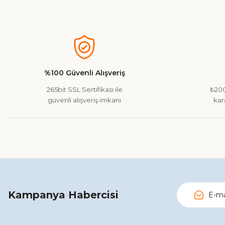
Bu ürünün fiyat bilgisi, resim, ürün açıklamalarında ve diğer ko
Görüş ve önerileriniz için teşekkür ederiz.
Ürün resmi kalitesiz, bozuk veya görüntülenemiyor.
Ürün açıklamasında eksik bilgiler bulunuyor.
%100 Güvenli Alışveriş
Ürün bilgilerinde hatalar bulunuyor.
265bit SSL Sertifikası ile
₺200
Ürün fiyatı diğer sitelerden daha pahalı.
güvenli alışveriş imkanı
kar
Bu ürüne benzer farklı alternatifler olmalı.
Kampanya Habercisi