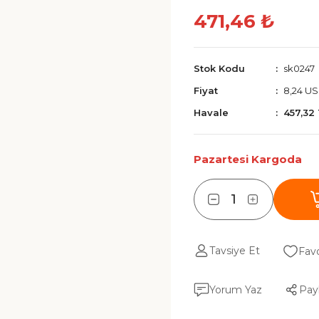
471,46 ₺
Stok Kodu
sk0247
Fiyat
8,24 U
Havale
457,32
Pazartesi Kargoda
Tavsiye Et
Yorum Yaz
Pay