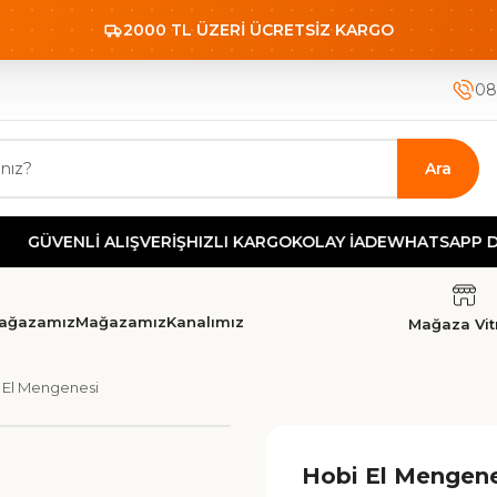
2000 TL ÜZERİ ÜCRETSİZ KARGO
08
Ara
GÜVENLİ ALIŞVERİŞ
HIZLI KARGO
KOLAY İADE
WHATSAPP DES
ağazamız
Mağazamız
Kanalımız
Mağaza Vitr
 El Mengenesi
Hobi El Mengene