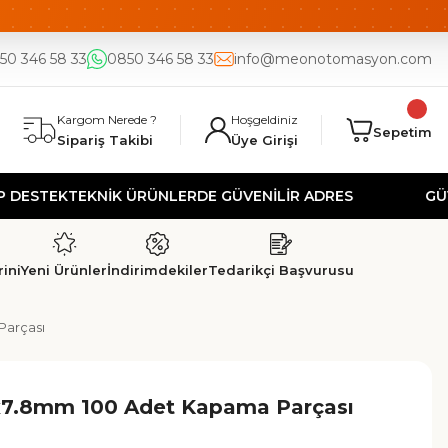
DE
UYGUN FİYAT
50 346 58 33
0850 346 58 33
info@meonotomasyon.com
Kargom Nerede ?
Hoşgeldiniz
Sepetim
Sipariş Takibi
Üye Girişi
EK
TEKNİK ÜRÜNLERDE GÜVENİLİR ADRES
GÜVENLİ A
ini
Yeni Ürünler
İndirimdekiler
Tedarikçi Başvurusu
Parçası
7.8mm 100 Adet Kapama Parçası