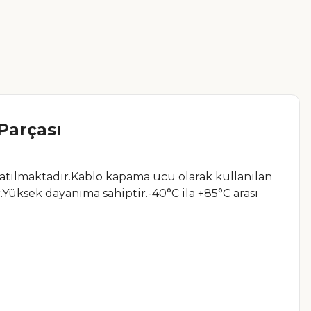
Parçası
tılmaktadır.
Kablo kapama ucu olarak kullanılan
.Y
üksek dayanıma sahiptir.
-40°C ila +85°C arası