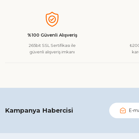
Bu ürünün fiyat bilgisi, resim, ürün açıklamalarında ve diğer ko
Görüş ve önerileriniz için teşekkür ederiz.
Ürün resmi kalitesiz, bozuk veya görüntülenemiyor.
Ürün açıklamasında eksik bilgiler bulunuyor.
%100 Güvenli Alışveriş
Ürün bilgilerinde hatalar bulunuyor.
265bit SSL Sertifikası ile
₺200
Ürün fiyatı diğer sitelerden daha pahalı.
güvenli alışveriş imkanı
kar
Bu ürüne benzer farklı alternatifler olmalı.
Kampanya Habercisi