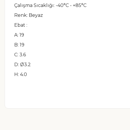
Çalışma Sıcaklığı: -40°C - +85°C
Renk: Beyaz
Ebat
:
A: 19
B: 19
C: 3.6
D: Ø3.2
H: 4.0