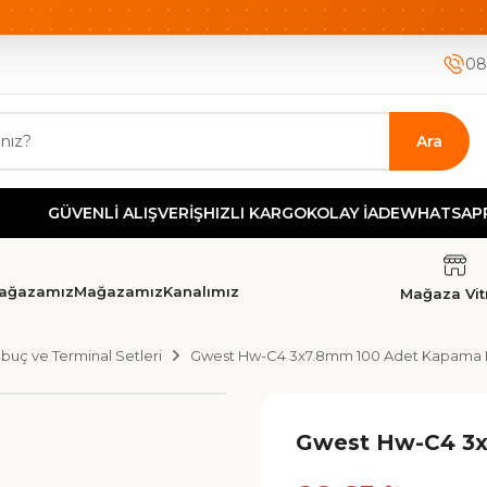
ETSİZ KARGO
HIZLI KARGO
GÜVENLİ ALIŞVERİŞ-KOLAY İA
08
Ara
ÜVENLİ ALIŞVERİŞ
HIZLI KARGO
KOLAY İADE
WHATSAPP DEST
ağazamız
Mağazamız
Kanalımız
Mağaza Vitr
buç ve Terminal Setleri
Gwest Hw-C4 3x7.8mm 100 Adet Kapama 
Gwest Hw-C4 3x