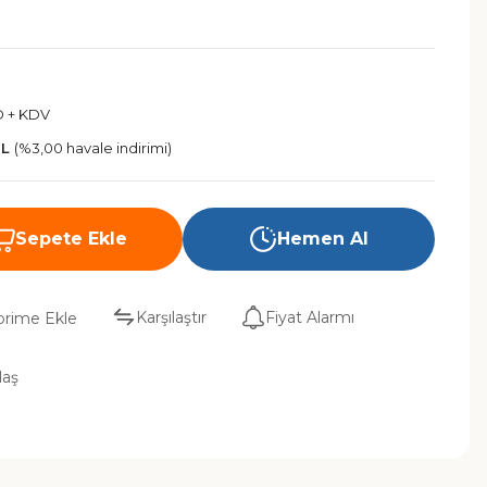
D + KDV
TL
(%3,00 havale indirimi)
Sepete Ekle
Hemen Al
Karşılaştır
Fiyat Alarmı
laş