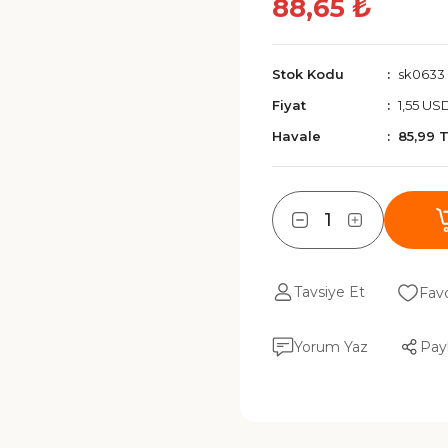
88,65 ₺
Stok Kodu
sk0633
Fiyat
1,55 US
Havale
85,99 
Tavsiye Et
Yorum Yaz
Pay