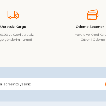
nularda yetersiz gördüğünüz noktaları öneri formunu kullanarak tarafımız
Ürün hakkında henüz soru sorulmamış.
Bu ürüne ilk yorumu siz yapın!
Yorum Yaz
Soru Sor
Ücretsiz Kargo
Ödeme Secenekle
0,00 ve üzeri ücretsiz
Havale ve Kredi Kartı
go gönderim hizmeti
Güvenli Ödeme
Gönder