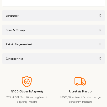
Yorumlar
Soru & Cevap
Bu ürüne ilk yorumu siz yapın!
Taksit Seçenekleri
Ürün hakkında henüz soru sorulmamış.
Yorum Yaz
Önerileriniz
Soru Sor
Bu ürünün fiyat bilgisi, resim, ürün açıklamalarında ve diğer
konularda yetersiz gördüğünüz noktaları öneri formunu
kullanarak tarafımıza iletebilirsiniz.
Görüş ve önerileriniz için teşekkür ederiz.
%100 Güvenli Alışveriş
Ücretsiz Kargo
265bit SSL Sertifikası ile güvenli
₺2000,00 ve üzeri ücretsiz kargo
Ürün resmi kalitesiz, bozuk veya görüntülenemiyor.
alışveriş imkanı
gönderim hizmeti
Ürün açıklamasında eksik bilgiler bulunuyor.