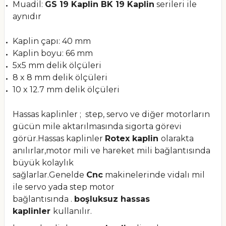
Muadil:
GS 19 Kaplin BK 19 Kaplin
serileri ile
aynıdır
Kaplin çapı: 40 mm
Kaplin boyu: 66 mm
5x5 mm delik ölçüleri
8 x 8 mm delik ölçüleri
10 x 12.7 mm delik ölçüleri
Hassas kaplinler ; step, servo ve diğer motorların
gücün mile aktarılmasında sigorta görevi
görür.Hassas kaplinler
Rotex kaplin
olarakta
anılırlar,motor mili ve hareket mili bağlantısında
büyük kolaylık
sağlarlar.Genelde
Cnc
makinelerinde vidalı mil
ile servo yada step motor
bağlantısında .
boşluksuz hassas
kaplinler
kullanılır.