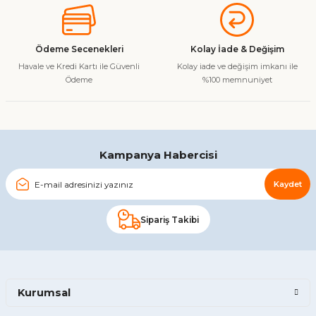
Ürün bilgilerinde hatalar bulunuyor.
Ürün fiyatı diğer sitelerden daha pahalı.
Ödeme Secenekleri
Kolay İade & Değişim
Bu ürüne benzer farklı alternatifler olmalı.
Havale ve Kredi Kartı ile Güvenli
Kolay iade ve değişim imkanı ile
Ödeme
%100 memnuniyet
Gönder
Kampanya Habercisi
Kaydet
Sipariş Takibi
Kurumsal