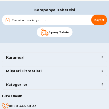
Gönder
Kampanya Habercisi
Kaydet
Sipariş Takibi
Kurumsal
Müşteri Hizmetleri
Kategoriler
Bize Ulaşın
0850 346 58 33