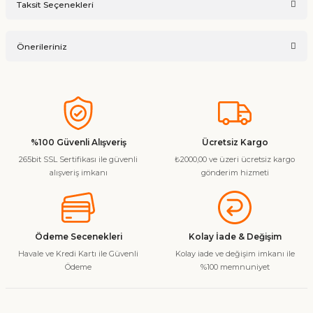
Taksit Seçenekleri
Ürün hakkında henüz soru sorulmamış.
Yorum Yaz
Önerileriniz
Soru Sor
Bu ürünün fiyat bilgisi, resim, ürün açıklamalarında ve diğer
konularda yetersiz gördüğünüz noktaları öneri formunu
kullanarak tarafımıza iletebilirsiniz.
Görüş ve önerileriniz için teşekkür ederiz.
%100 Güvenli Alışveriş
Ücretsiz Kargo
265bit SSL Sertifikası ile güvenli
₺2000,00 ve üzeri ücretsiz kargo
Ürün resmi kalitesiz, bozuk veya görüntülenemiyor.
alışveriş imkanı
gönderim hizmeti
Ürün açıklamasında eksik bilgiler bulunuyor.
Ürün bilgilerinde hatalar bulunuyor.
Ürün fiyatı diğer sitelerden daha pahalı.
Ödeme Secenekleri
Kolay İade & Değişim
Bu ürüne benzer farklı alternatifler olmalı.
Havale ve Kredi Kartı ile Güvenli
Kolay iade ve değişim imkanı ile
Ödeme
%100 memnuniyet