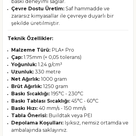
baskı deneyimi sağlar.
Çevre Dostu Üretim:
Saf hammadde ve
zararsız kimyasallar ile çevreye duyarlı bir
şekilde üretilmiştir.
Teknik Özellikler:
Malzeme Türü:
PLA+ Pro
Çap:
1.75mm (+ 0,05 tolerans)
Yoğunluk:
1.24 g/cm³
Uzunluk:
330 metre
Net Ağırlık:
1000 gram
Brüt Ağırlık:
1250 gram
Baskı Sıcaklığı:
195°C - 230°C
Baskı Tablası Sıcaklığı:
45°C - 60°C
Baskı Hızı:
40 mm/s - 150 mm/s
Tabla Önerisi:
Buildtak veya PEI
Depolama Koşulları:
Işıksız, nemsiz ortamda ve
ambalajında saklayınız.