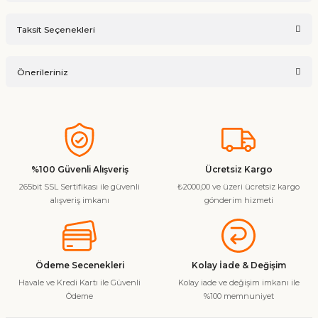
Bu ürüne ilk yorumu siz yapın!
Taksit Seçenekleri
Ürün hakkında henüz soru sorulmamış.
Yorum Yaz
Önerileriniz
Soru Sor
Bu ürünün fiyat bilgisi, resim, ürün açıklamalarında ve diğer
konularda yetersiz gördüğünüz noktaları öneri formunu
kullanarak tarafımıza iletebilirsiniz.
Görüş ve önerileriniz için teşekkür ederiz.
%100 Güvenli Alışveriş
Ücretsiz Kargo
265bit SSL Sertifikası ile güvenli
₺2000,00 ve üzeri ücretsiz kargo
Ürün resmi kalitesiz, bozuk veya görüntülenemiyor.
alışveriş imkanı
gönderim hizmeti
Ürün açıklamasında eksik bilgiler bulunuyor.
Ürün bilgilerinde hatalar bulunuyor.
Ürün fiyatı diğer sitelerden daha pahalı.
Ödeme Secenekleri
Kolay İade & Değişim
Bu ürüne benzer farklı alternatifler olmalı.
Havale ve Kredi Kartı ile Güvenli
Kolay iade ve değişim imkanı ile
Ödeme
%100 memnuniyet