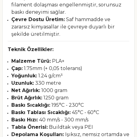
filament dolaşması engellenmiştir, sorunsuz
baskı deneyimi sağlar.
Çevre Dostu Üretim:
Saf hammadde ve
zararsız kimyasallar ile çevreye duyarlı bir
şekilde üretilmiştir.
Teknik Özellikler:
Malzeme Türü:
PLA+
Çap:
1.75mm (+ 0,05 tolerans)
Yoğunluk:
1.24 g/cm³
Uzunluk:
330 metre
Net Ağırlık:
1000 gram
Brüt Ağırlık:
1250 gram
Baskı Sıcaklığı:
195°C - 230°C
Baskı Tablası Sıcaklığı:
45°C - 60°C
Baskı Hızı:
40 mm/s - 300 mm/s
Tabla Önerisi:
Buildtak veya PEI
Depolama Koşulları:
Işıksız, nemsiz ortamda ve