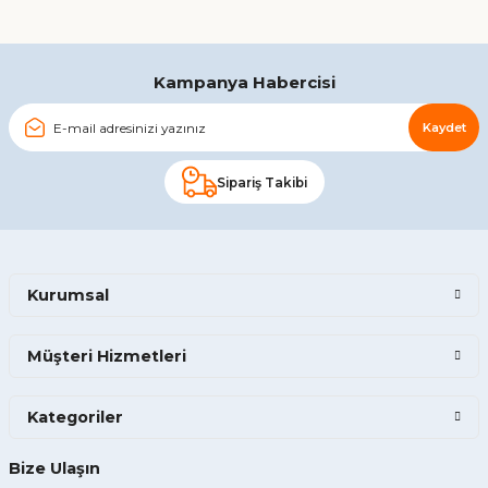
Gönder
Kampanya Habercisi
Kaydet
Sipariş Takibi
Kurumsal
Müşteri Hizmetleri
Kategoriler
Bize Ulaşın