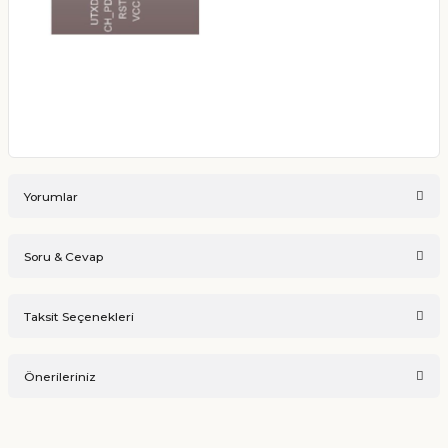
Yorumlar
Soru & Cevap
Bu ürüne ilk yorumu siz yapın!
Taksit Seçenekleri
Ürün hakkında henüz soru sorulmamış.
Yorum Yaz
Önerileriniz
Soru Sor
Bu ürünün fiyat bilgisi, resim, ürün açıklamalarında ve diğer