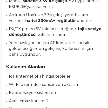
Modül
sadece 3.3V ile çalışır
, 5V uygulanması
ESP8266’ya zarar verir.
Arduino Uno’nun 3.3V çıkışı yeterli akım
vermez,
harici 300mA+ regülatör
önerilir.
RX/TX pinleri 5V toleranslı değildir;
lojik seviye
dönüştürücü
kullanılmalıdır.
Yeni başlayanlar için AT komutları karışık
gelebileceğinden gelişmiş kullanıcılar için
daha uygundur.
Kullanım Alanları
IoT (Internet of Things) projeleri
Wi-Fi üzerinden sensör veri aktarımı
Ev otomasyon sistemleri
Akıllı cihaz kontrolü