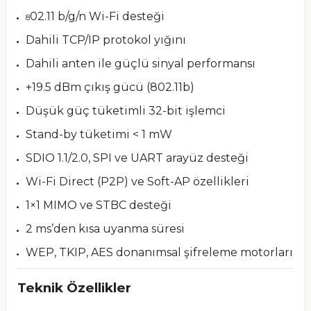
02.11 b/g/n Wi-Fi desteği
8
Dahili TCP/IP protokol yığını
Dahili anten ile güçlü sinyal performansı
+19.5 dBm çıkış gücü (802.11b)
Düşük güç tüketimli 32-bit işlemci
Stand-by tüketimi < 1 mW
SDIO 1.1/2.0, SPI ve UART arayüz desteği
Wi-Fi Direct (P2P) ve Soft-AP özellikleri
1×1 MIMO ve STBC desteği
2 ms’den kısa uyanma süresi
WEP, TKIP, AES donanımsal şifreleme motorları
Teknik Özellikler