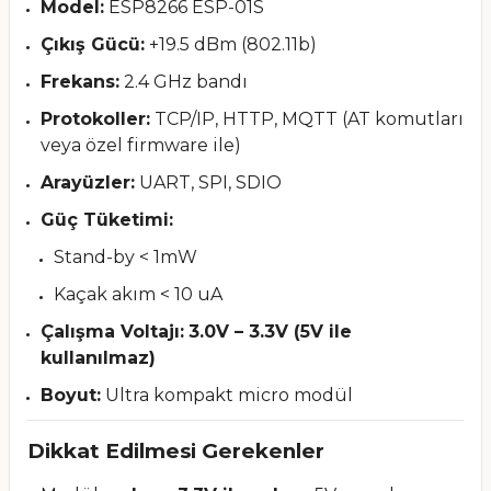
Model:
ESP8266 ESP-01S
Çıkış Gücü:
+19.5 dBm (802.11b)
Frekans:
2.4 GHz bandı
Protokoller:
TCP/IP, HTTP, MQTT (AT komutları
veya özel firmware ile)
Arayüzler:
UART, SPI, SDIO
Güç Tüketimi:
Stand-by < 1mW
Kaçak akım < 10 uA
Çalışma Voltajı:
3.0V – 3.3V (5V ile
kullanılmaz)
Boyut:
Ultra kompakt micro modül
Dikkat Edilmesi Gerekenler