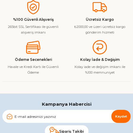
konularda yetersiz gördüğünüz noktaları öneri formunu
kullanarak tarafımıza iletebilirsiniz.
Görüş ve önerileriniz için teşekkür ederiz.
%100 Güvenli Alışveriş
Ücretsiz Kargo
265bit SSL Sertifikası ile güvenli
₺2000,00 ve üzeri ücretsiz kargo
Ürün resmi kalitesiz, bozuk veya görüntülenemiyor.
alışveriş imkanı
gönderim hizmeti
Ürün açıklamasında eksik bilgiler bulunuyor.
Ürün bilgilerinde hatalar bulunuyor.
Ürün fiyatı diğer sitelerden daha pahalı.
Ödeme Secenekleri
Kolay İade & Değişim
Bu ürüne benzer farklı alternatifler olmalı.
Havale ve Kredi Kartı ile Güvenli
Kolay iade ve değişim imkanı ile
Ödeme
%100 memnuniyet
Gönder
Kampanya Habercisi
Kaydet
Sipariş Takibi