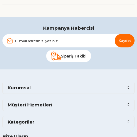
Gönder
Kampanya Habercisi
Kaydet
Sipariş Takibi
Kurumsal
Müşteri Hizmetleri
Kategoriler
Bize Ulaşın