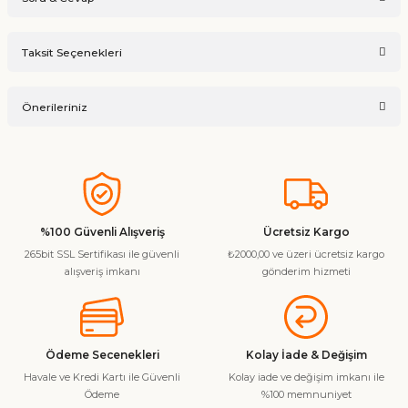
Bu ürüne ilk yorumu siz yapın!
Taksit Seçenekleri
Ürün hakkında henüz soru sorulmamış.
Yorum Yaz
Önerileriniz
Soru Sor
Bu ürünün fiyat bilgisi, resim, ürün açıklamalarında ve diğer
konularda yetersiz gördüğünüz noktaları öneri formunu
kullanarak tarafımıza iletebilirsiniz.
Görüş ve önerileriniz için teşekkür ederiz.
%100 Güvenli Alışveriş
Ücretsiz Kargo
265bit SSL Sertifikası ile güvenli
₺2000,00 ve üzeri ücretsiz kargo
Ürün resmi kalitesiz, bozuk veya görüntülenemiyor.
alışveriş imkanı
gönderim hizmeti
Ürün açıklamasında eksik bilgiler bulunuyor.
Ürün bilgilerinde hatalar bulunuyor.
Ürün fiyatı diğer sitelerden daha pahalı.
Ödeme Secenekleri
Kolay İade & Değişim
Bu ürüne benzer farklı alternatifler olmalı.
Havale ve Kredi Kartı ile Güvenli
Kolay iade ve değişim imkanı ile
Ödeme
%100 memnuniyet