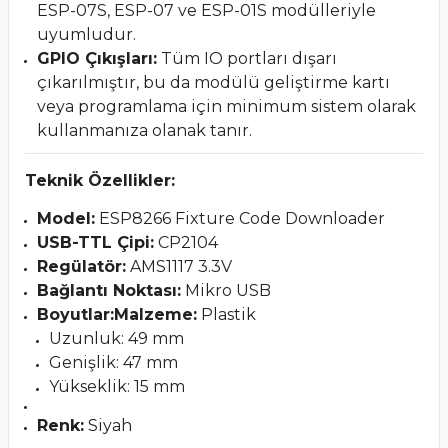
ESP-07S, ESP-07 ve ESP-01S modülleriyle
uyumludur.
GPIO Çıkışları:
Tüm IO portları dışarı
çıkarılmıştır, bu da modülü geliştirme kartı
veya programlama için minimum sistem olarak
kullanmanıza olanak tanır.
Teknik Özellikler:
Model:
ESP8266 Fixture Code Downloader
USB-TTL Çipi:
CP2104
Regülatör:
AMS1117 3.3V
Bağlantı Noktası:
Mikro USB
Boyutlar:
Malzeme:
Plastik
Uzunluk: 49 mm
Genişlik: 47 mm
Yükseklik: 15 mm
Renk:
Siyah