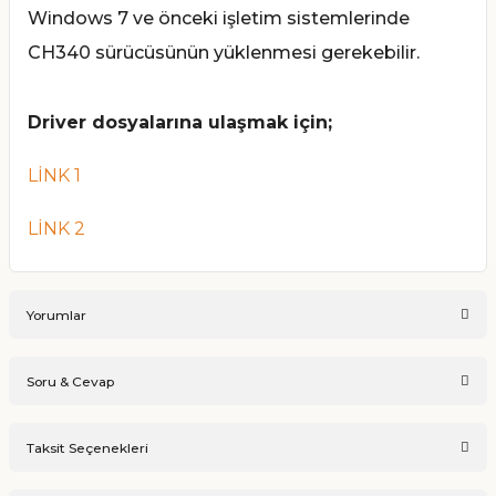
Windows 7 ve önceki işletim sistemlerinde
CH340 sürücüsünün yüklenmesi gerekebilir.
Driver dosyalarına ulaşmak için;
LİNK 1
LİNK
2
Yorumlar
Soru & Cevap
Bu ürüne ilk yorumu siz yapın!
Taksit Seçenekleri
Ürün hakkında henüz soru sorulmamış.
Yorum Yaz