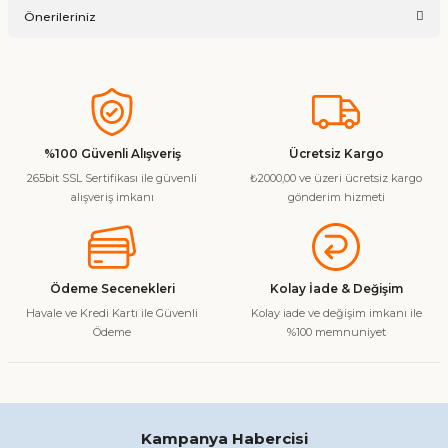
Önerileriniz
Soru Sor
Bu ürünün fiyat bilgisi, resim, ürün açıklamalarında ve diğer
konularda yetersiz gördüğünüz noktaları öneri formunu
kullanarak tarafımıza iletebilirsiniz.
Görüş ve önerileriniz için teşekkür ederiz.
%100 Güvenli Alışveriş
Ücretsiz Kargo
265bit SSL Sertifikası ile güvenli
₺2000,00 ve üzeri ücretsiz kargo
Ürün resmi kalitesiz, bozuk veya görüntülenemiyor.
alışveriş imkanı
gönderim hizmeti
Ürün açıklamasında eksik bilgiler bulunuyor.
Ürün bilgilerinde hatalar bulunuyor.
Ürün fiyatı diğer sitelerden daha pahalı.
Ödeme Secenekleri
Kolay İade & Değişim
Bu ürüne benzer farklı alternatifler olmalı.
Havale ve Kredi Kartı ile Güvenli
Kolay iade ve değişim imkanı ile
Ödeme
%100 memnuniyet
Gönder
Kampanya Habercisi