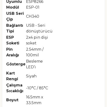
Uyumlu
ESP8266
Modül
ESP-01
USB Seri
CH340
Çip
Bağlantı
USB - Seri
Tipi
dönüştürücü
ESP
2x4 pin dişi
Soketi
soket
Pin
2.54mm /
Aralığı
100mil
Besleme
Gösterge
LED’i
Kart
Siyah
Rengi
Çalışma
-10°C / 85°C
Sıcaklığı
16.5mm x
Boyut
33.5mm