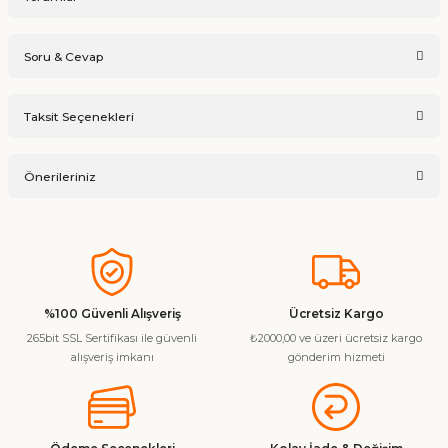
Soru & Cevap
Bu ürüne ilk yorumu siz yapın!
Taksit Seçenekleri
Ürün hakkında henüz soru sorulmamış.
Yorum Yaz
Önerileriniz
Soru Sor
Bu ürünün fiyat bilgisi, resim, ürün açıklamalarında ve diğer
konularda yetersiz gördüğünüz noktaları öneri formunu
kullanarak tarafımıza iletebilirsiniz.
Görüş ve önerileriniz için teşekkür ederiz.
%100 Güvenli Alışveriş
Ücretsiz Kargo
265bit SSL Sertifikası ile güvenli
₺2000,00 ve üzeri ücretsiz kargo
Ürün resmi kalitesiz, bozuk veya görüntülenemiyor.
alışveriş imkanı
gönderim hizmeti
Ürün açıklamasında eksik bilgiler bulunuyor.
Ürün bilgilerinde hatalar bulunuyor.
Ürün fiyatı diğer sitelerden daha pahalı.