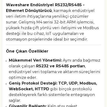
Waveshare Endüstriyel RS232/RS485 -
Ethernet Dönüştürücü
, karmaşık endüstriyel
veri iletim ihtiyaçlarına yenilikçi çözümler
sunar. Gelişmiş M4 serisi 32-bit ARM işlemcisi,
yüksek hızda çift yönlü veri iletişimi ve Modbus
desteği ile bu cihaz, IoT uygulamaları ve
otomasyon projelerinde ideal bir seçimdir.
Öne Çıkan Özellikler
Mükemmel Veri Yönetimi:
Aynı anda bağımsız
olarak çalışan
RS232 ve RS485 portları
,
endüstriyel veri toplama ve aktarım süreçlerini
optimize eder.
Geniş Protokol Desteği:
TCP, UDP, Modbus,
WebSocket, HTTPD
gibi birçok protokolü
destekleyerek farklı sistemlerle entegrasyon
sağlar.
Güvenilir Bağlantı:
Kalp atışı paket