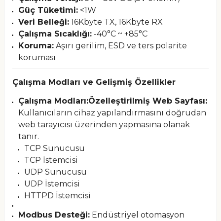
Güç Tüketimi:
<1W
Veri Belleği:
16Kbyte TX, 16Kbyte RX
Çalışma Sıcaklığı:
-40°C ~ +85°C
Koruma:
Aşırı gerilim, ESD ve ters polarite
koruması
Çalışma Modları ve Gelişmiş Özellikler
Çalışma Modları:
Özelleştirilmiş Web Sayfası:
Kullanıcıların cihaz yapılandırmasını doğrudan
web tarayıcısı üzerinden yapmasına olanak
tanır.
TCP Sunucusu
TCP İstemcisi
UDP Sunucusu
UDP İstemcisi
HTTPD İstemcisi
Modbus Desteği:
Endüstriyel otomasyon