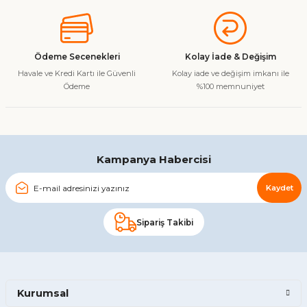
Ürün açıklamasında eksik bilgiler bulunuyor.
Ürün bilgilerinde hatalar bulunuyor.
Ürün fiyatı diğer sitelerden daha pahalı.
Ödeme Secenekleri
Kolay İade & Değişim
Bu ürüne benzer farklı alternatifler olmalı.
Havale ve Kredi Kartı ile Güvenli
Kolay iade ve değişim imkanı ile
Ödeme
%100 memnuniyet
Gönder
Kampanya Habercisi
Kaydet
Sipariş Takibi
Kurumsal