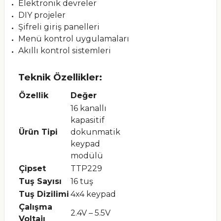
Elektronik devreler
DIY projeler
Şifreli giriş panelleri
Menü kontrol uygulamaları
Akıllı kontrol sistemleri
Teknik Özellikler:
Özellik
Değer
16 kanallı
kapasitif
Ürün Tipi
dokunmatik
keypad
modülü
Çipset
TTP229
Tuş Sayısı
16 tuş
Tuş Dizilimi
4x4 keypad
Çalışma
2.4V – 5.5V
Voltajı