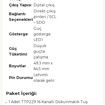
Çıkış Yapısı
Dijital çıkış
Direkt çıkış
Bağlantı
pinleri / SCL
Seçenekleri
– SDO
Güç
Gösterge
gösterge
LED’i
Düşük
Güç
güçte
Tüketimi
çalışma
49.3 mm x
Boyutlar
64.5 mm
Lehimli
Pin Durumu
olarak gelir
Paket İçeriği:
1 Adet TTP229 16 Kanallı Dokunmatik Tuş