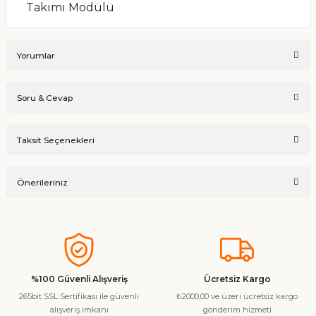
Takımı Modülü
Yorumlar
Soru & Cevap
Bu ürüne ilk yorumu siz yapın!
Taksit Seçenekleri
Ürün hakkında henüz soru sorulmamış.
Yorum Yaz
Önerileriniz
Soru Sor
Bu ürünün fiyat bilgisi, resim, ürün açıklamalarında ve diğer
konularda yetersiz gördüğünüz noktaları öneri formunu
kullanarak tarafımıza iletebilirsiniz.
Görüş ve önerileriniz için teşekkür ederiz.
%100 Güvenli Alışveriş
Ücretsiz Kargo
265bit SSL Sertifikası ile güvenli
₺2000,00 ve üzeri ücretsiz kargo
Ürün resmi kalitesiz, bozuk veya görüntülenemiyor.
alışveriş imkanı
gönderim hizmeti