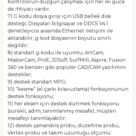
Kontrolörün düzgün çalışması için her iki güce
de ihtiyacı vardır;
7) G kodu dosya girişi için USB bellek disk
desteği; Dosyaları bilgisayar ve DDCS V4.1
denetleyicisi arasında Ethernet iletişimi ile
aktarabilir, g-kod dosyasının boyutu sınırlı
değildir;
8) standart g-kodu ile uyumlu, ArtCam,
MasterCam, ProE, JDSoft SurfMill, Aspire, Fusion
360 ve benzeri gibi popüler CAD/CAM yazılımını
destekler;
9) destek standart MPG;
10) “kesme” (el çarkı kılavuzlama) fonksiyonunun
destek fonksiyonu;
11) her eksen için destek dürtmek fonksiyonu
(sürekli, adım, tanımlanmış mesafe), müşteri
mesafeyi tanımlayabilir;
12) destek şamandıra probu, düzeltme probu,
Vertex probu ve takım uzunluğu ölçümü;