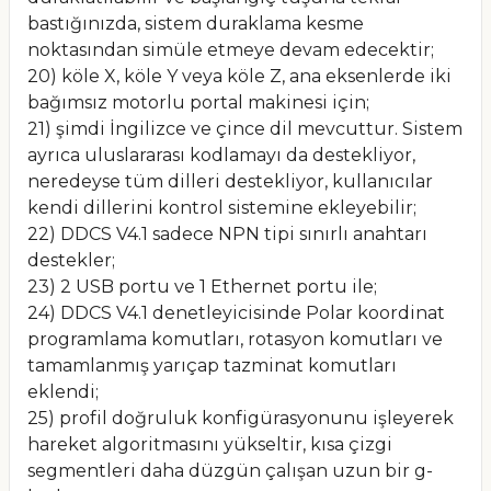
bastığınızda, sistem duraklama kesme
noktasından simüle etmeye devam edecektir;
20) köle X, köle Y veya köle Z, ana eksenlerde iki
bağımsız motorlu portal makinesi için;
21) şimdi İngilizce ve çince dil mevcuttur. Sistem
ayrıca uluslararası kodlamayı da destekliyor,
neredeyse tüm dilleri destekliyor, kullanıcılar
kendi dillerini kontrol sistemine ekleyebilir;
22) DDCS V4.1 sadece NPN tipi sınırlı anahtarı
destekler;
23) 2 USB portu ve 1 Ethernet portu ile;
24) DDCS V4.1 denetleyicisinde Polar koordinat
programlama komutları, rotasyon komutları ve
tamamlanmış yarıçap tazminat komutları
eklendi;
25) profil doğruluk konfigürasyonunu işleyerek
hareket algoritmasını yükseltir, kısa çizgi
segmentleri daha düzgün çalışan uzun bir g-