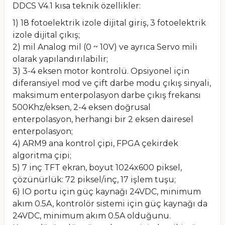
DDCS V4.1 kısa teknik özellikler:
1) 18 fotoelektrik izole dijital giriş, 3 fotoelektrik
izole dijital çıkış;
2) mil Analog mil (0 ~ 10V) ve ayrıca Servo mili
olarak yapılandırılabilir;
3) 3-4 eksen motor kontrolü. Opsiyonel için
diferansiyel mod ve çift darbe modu çıkış sinyali,
maksimum enterpolasyon darbe çıkış frekansı
500Khz/eksen, 2-4 eksen doğrusal
enterpolasyon, herhangi bir 2 eksen dairesel
enterpolasyon;
4) ARM9 ana kontrol çipi, FPGA çekirdek
algoritma çipi;
5) 7 inç TFT ekran, boyut 1024x600 piksel,
çözünürlük: 72 piksel/inç, 17 işlem tuşu;
6) IO portu için güç kaynağı 24VDC, minimum
akım 0.5A, kontrolör sistemi için güç kaynağı da
24VDC, minimum akım 0.5A olduğunu.