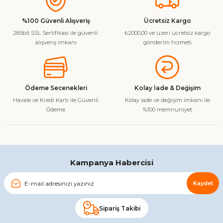
kullanarak tarafımıza iletebilirsiniz.
Görüş ve önerileriniz için teşekkür ederiz.
%100 Güvenli Alışveriş
Ücretsiz Kargo
265bit SSL Sertifikası ile güvenli
₺2000,00 ve üzeri ücretsiz kargo
Ürün resmi kalitesiz, bozuk veya görüntülenemiyor.
alışveriş imkanı
gönderim hizmeti
Ürün açıklamasında eksik bilgiler bulunuyor.
Ürün bilgilerinde hatalar bulunuyor.
Ürün fiyatı diğer sitelerden daha pahalı.
Ödeme Secenekleri
Kolay İade & Değişim
Bu ürüne benzer farklı alternatifler olmalı.
Havale ve Kredi Kartı ile Güvenli
Kolay iade ve değişim imkanı ile
Ödeme
%100 memnuniyet
Gönder
Kampanya Habercisi
Kaydet
Sipariş Takibi