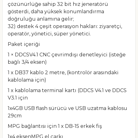
çözünürlüğe sahip 32 bit hız jeneratörü
gösterdi, daha yüksek konumlandırma
doğruluğu anlamına gelir;
32) destek 4 çeşit operasyon hakları: ziyaretçi,
operatör, yönetici, süper yönetici.
Paket içeriği
1 × DDCSV4.1 CNC çevrimdışı denetleyici (isteğe
bağlı 3/4 eksen)
1 x DB37 kablo 2 metre, (kontrolör arasındaki
kablolama için)
1 x kablolama terminal kartı (DDCS V4.1 ve DDCS
V3.1 için
1x4GB USB flash sürücü ve USB uzatma kablosu
29cm
MPG bağlantısı için 1 x DB-15 erkek fiş
1x4 eksenMPG el çarkı