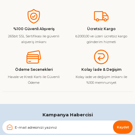
Bu ürünün fiyat bilgisi, resim, ürün açıklamalarında ve diğer
konularda yetersiz gördüğünüz noktaları öneri formunu
kullanarak tarafımıza iletebilirsiniz.
Görüş ve önerileriniz için teşekkür ederiz.
%100 Güvenli Alışveriş
Ücretsiz Kargo
265bit SSL Sertifikası ile güvenli
₺2000,00 ve üzeri ücretsiz kargo
Ürün resmi kalitesiz, bozuk veya görüntülenemiyor.
alışveriş imkanı
gönderim hizmeti
Ürün açıklamasında eksik bilgiler bulunuyor.
Ürün bilgilerinde hatalar bulunuyor.
Ürün fiyatı diğer sitelerden daha pahalı.
Ödeme Secenekleri
Kolay İade & Değişim
Bu ürüne benzer farklı alternatifler olmalı.
Havale ve Kredi Kartı ile Güvenli
Kolay iade ve değişim imkanı ile
Ödeme
%100 memnuniyet
Gönder
Kampanya Habercisi
Kaydet