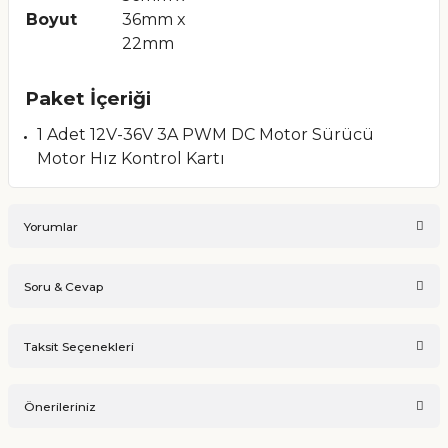
Boyut
36mm x
22mm
Paket İçeriği
1 Adet 12V-36V 3A PWM DC Motor Sürücü
Motor Hız Kontrol Kartı
Yorumlar
Soru & Cevap
Bu ürüne ilk yorumu siz yapın!
Taksit Seçenekleri
Ürün hakkında henüz soru sorulmamış.
Yorum Yaz
Önerileriniz
Soru Sor