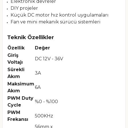
Elektronik devreler
DIY projeler
Küçük DC motor hız kontrol uygulamaları
Fan ve mini mekanik sürücü sistemleri
Teknik Özellikler
Özellik
Değer
Giriş
DC 12V - 36V
Voltajı
Sürekli
3A
Akım
Maksimum
6A
Akım
PWM Duty
%0 - %100
Cycle
PWM
500KHz
Frekansı
56mm x