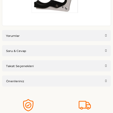
Yorumlar
Soru & Cevap
Bu ürüne ilk yorumu siz yapın!
Taksit Seçenekleri
Ürün hakkında henüz soru sorulmamış.
Yorum Yaz
Önerileriniz
Soru Sor
Bu ürünün fiyat bilgisi, resim, ürün açıklamalarında ve diğer
konularda yetersiz gördüğünüz noktaları öneri formunu
kullanarak tarafımıza iletebilirsiniz.
Görüş ve önerileriniz için teşekkür ederiz.