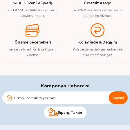
%100 Güvenli Alışveriş
Ücretsiz Kargo
265bit SSL Sertifikası ile güvenli
₺2000,00 ve üzeri ücretsiz kargo
Ürün resmi kalitesiz, bozuk veya görüntülenemiyor.
alışveriş imkanı
gönderim hizmeti
Ürün açıklamasında eksik bilgiler bulunuyor.
Ürün bilgilerinde hatalar bulunuyor.
Ürün fiyatı diğer sitelerden daha pahalı.
Ödeme Secenekleri
Kolay İade & Değişim
Bu ürüne benzer farklı alternatifler olmalı.
Havale ve Kredi Kartı ile Güvenli
Kolay iade ve değişim imkanı ile
Ödeme
%100 memnuniyet
Gönder
Kampanya Habercisi
Kaydet
Sipariş Takibi