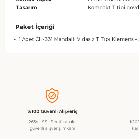
Tasarım
Kompakt T tipi göv
Paket İçeriği
1 Adet CH-331 Mandallı Vidasız T Tipi Klemens – 
Bu ürünün fiyat bilgisi, resim, ürün açıklamalarında ve diğer ko
Görüş ve önerileriniz için teşekkür ederiz.
Ürün resmi kalitesiz, bozuk veya görüntülenemiyor.
Ürün açıklamasında eksik bilgiler bulunuyor.
%100 Güvenli Alışveriş
Ürün bilgilerinde hatalar bulunuyor.
265bit SSL Sertifikası ile
₺200
Ürün fiyatı diğer sitelerden daha pahalı.
güvenli alışveriş imkanı
kar
Bu ürüne benzer farklı alternatifler olmalı.