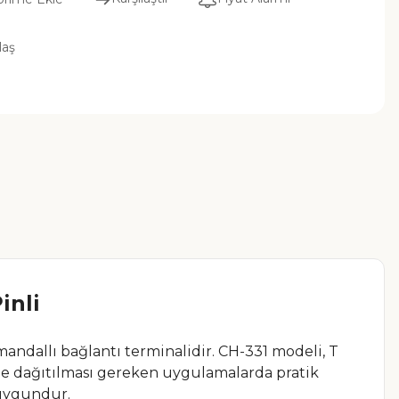
laş
inli
 mandallı bağlantı terminalidir. CH-331 modeli, T
öne dağıtılması gereken uygulamalarda pratik
 uygundur.