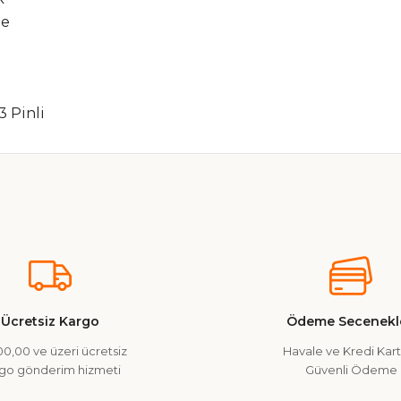
de
3 Pinli
nularda yetersiz gördüğünüz noktaları öneri formunu kullanarak tarafımız
Ürün hakkında henüz soru sorulmamış.
Bu ürüne ilk yorumu siz yapın!
Yorum Yaz
Soru Sor
Ücretsiz Kargo
Ödeme Secenekle
0,00 ve üzeri ücretsiz
Havale ve Kredi Kartı
go gönderim hizmeti
Güvenli Ödeme