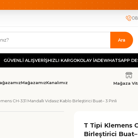
ETSİZ KARGO
HIZLI KARGO
GÜVENLİ ALIŞVERİŞ-KOLAY İA
08
Ara
Lİ ALIŞVERİŞ
HIZLI KARGO
KOLAY İADE
WHATSAPP DESTEK
TE
ağazamız
Mağazamız
Kanalımız
Mağaza Vitr
lemens CH-331 Mandallı Vidasız Kablo Birleştirici Buat– 3 Pinli
T Tipi Klemens C
Birleştirici Buat–