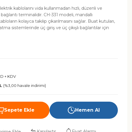
ektrik kablolarını vida kullanmadan hızlı, düzenli ve
n bağlantı terminalidir. CH-331 modeli, mandallı
oların kolayca takılıp çıkarılmasını sağlar. Buat kutuları,
atma sistemlerinde üç giriş ve üç çıkışlı bağlantılar için
SD + KDV
TL
(%3,00 havale indirimi)
Sepete Ekle
Hemen Al
Karşılaştır
Fiyat Alarmı