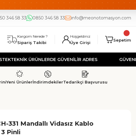
DE
UYGUN FİYAT
50 346 58 33
0850 346 58 33
info@meonotomasyon.com
Kargom Nerede ?
Hoşgeldiniz
Sepetim
Sipariş Takibi
Üye Girişi
KNİK ÜRÜNLERDE GÜVENİLİR ADRES
GÜVENLİ ALIŞV
ini
Yeni Ürünler
İndirimdekiler
Tedarikçi Başvurusu
H-331 Mandallı Vidasız Kablo
 3 Pinli