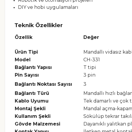
Robotik ve otomasyon projeleri
DIY ve hobi uygulamaları
Teknik Özellikler
Özellik
Değer
Ürün Tipi
Mandallı vidasız kab
Model
CH-331
Bağlantı Yapısı
T tipi
Pin Sayısı
3 pin
Bağlantı Noktası Sayısı
3
Bağlantı Türü
Mandallı hızlı bağla
Kablo Uyumu
Tek damarlı ve çok t
Montaj Şekli
Mandal açma-kapam
Kullanım Şekli
Sökülüp tekrar takıl
Gövde Malzemesi
Dayanıklı yalıtkan pl
Kontak Yapısı
İletken metal konta