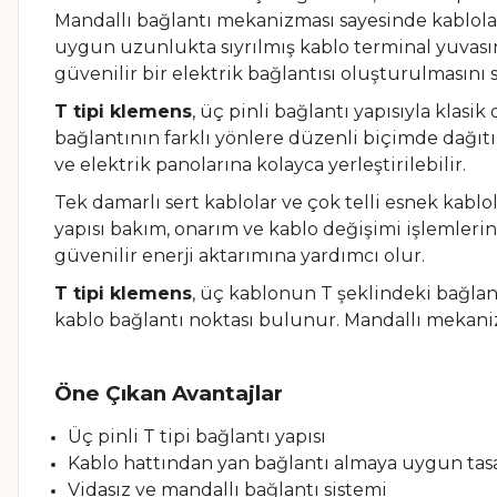
Mandallı bağlantı mekanizması sayesinde kabloları
uygun uzunlukta sıyrılmış kablo terminal yuvasın
güvenilir bir elektrik bağlantısı oluşturulmasını s
T tipi klemens
, üç pinli bağlantı yapısıyla klasi
bağlantının farklı yönlere düzenli biçimde dağıtı
ve elektrik panolarına kolayca yerleştirilebilir.
Tek damarlı sert kablolar ve çok telli esnek kablol
yapısı bakım, onarım ve kablo değişimi işlemlerini
güvenilir enerji aktarımına yardımcı olur.
T tipi klemens
, üç kablonun T şeklindeki bağlan
kablo bağlantı noktası bulunur. Mandallı mekanizma
Öne Çıkan Avantajlar
Üç pinli T tipi bağlantı yapısı
Kablo hattından yan bağlantı almaya uygun tas
Vidasız ve mandallı bağlantı sistemi