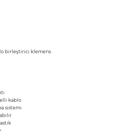
lo birleştirici klemens
ntı
elli kablo
a sistemi
abilir
astik
k