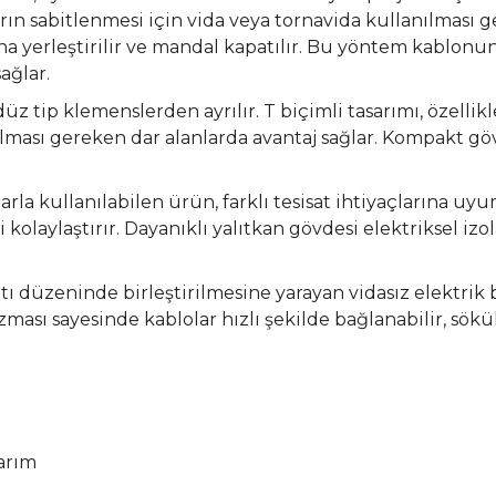
n sabitlenmesi için vida veya tornavida kullanılması ge
a yerleştirilir ve mandal kapatılır. Bu yöntem kablonun
ağlar.
k düz tip klemenslerden ayrılır. T biçimli tasarımı, özell
lması gereken dar alanlarda avantaj sağlar. Kompakt göv
arla kullanılabilen ürün, farklı tesisat ihtiyaçlarına uyu
 kolaylaştırır. Dayanıklı yalıtkan gövdesi elektriksel iz
tı düzeninde birleştirilmesine yarayan vidasız elektri
sı sayesinde kablolar hızlı şekilde bağlanabilir, söküleb
arım