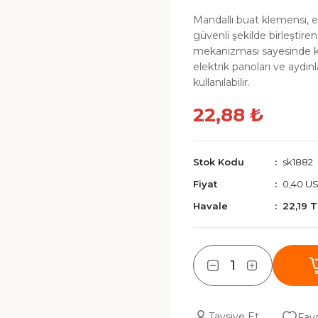
Mandallı buat klemensi, el
güvenli şekilde birleştire
mekanizması sayesinde kabl
elektrik panoları ve aydınl
kullanılabilir.
22,88 ₺
Stok Kodu
sk1882
Fiyat
0,40 U
Havale
22,19 
Tavsiye Et