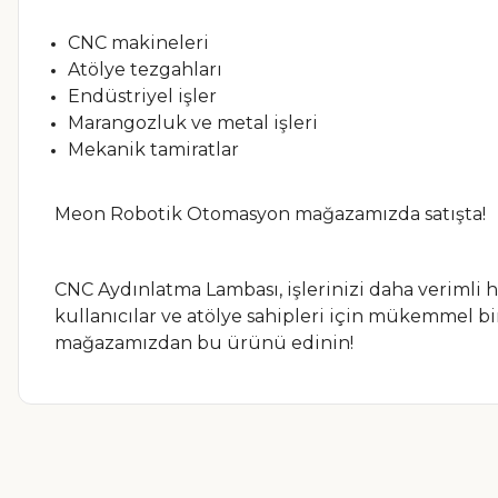
CNC makineleri
Atölye tezgahları
Endüstriyel işler
Marangozluk ve metal işleri
Mekanik tamiratlar
Meon Robotik Otomasyon mağazamızda satışta!
CNC Aydınlatma Lambası, işlerinizi daha verimli h
kullanıcılar ve atölye sahipleri için mükemmel b
mağazamızdan bu ürünü edinin!
Bu ürünün fiyat bilgisi, resim, ürün açıklamalarında ve diğer ko