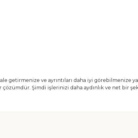
ale getirmenize ve ayrıntıları daha iyi görebilmenize yar
ir çözümdür. Şimdi işlerinizi daha aydınlık ve net bir
nularda yetersiz gördüğünüz noktaları öneri formunu kullanarak tarafımız