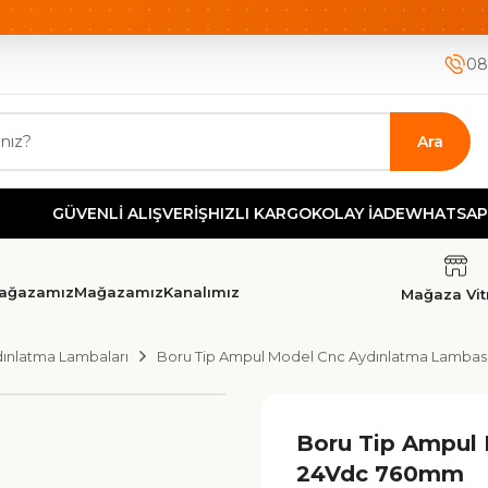
ETSİZ KARGO
HIZLI KARGO
GÜVENLİ ALIŞVERİŞ-KOLAY İA
08
Ara
GÜVENLİ ALIŞVERİŞ
HIZLI KARGO
KOLAY İADE
WHATSAPP DEST
ağazamız
Mağazamız
Kanalımız
Mağaza Vitr
ınlatma Lambaları
Boru Tip Ampul Model Cnc Aydınlatma Lamba
Boru Tip Ampul
24Vdc 760mm