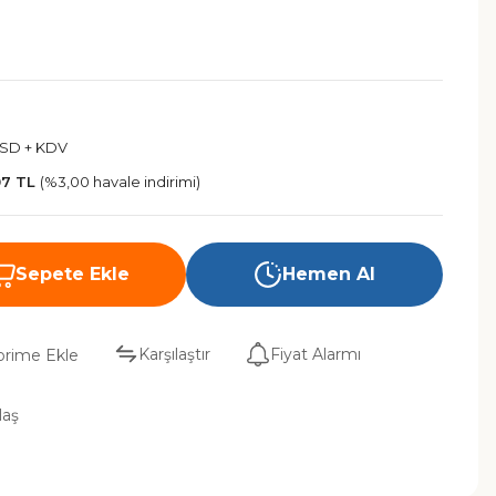
USD + KDV
07 TL
(%3,00 havale indirimi)
Sepete Ekle
Hemen Al
Karşılaştır
Fiyat Alarmı
laş