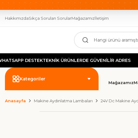
OTOMASYONUN GÜCÜ BURADA!
2000 TL ÜZERİ ÜCR
Hakkımızda
Sıkça Sorulan Sorular
Mağazamız
İletişim
PP DESTEK
TEKNİK ÜRÜNLERDE GÜVENİLİR ADRES
Kategoriler
Mağazamız
M
Anasayfa
Makine Aydınlatma Lambaları
24V Dc Makine Ayd