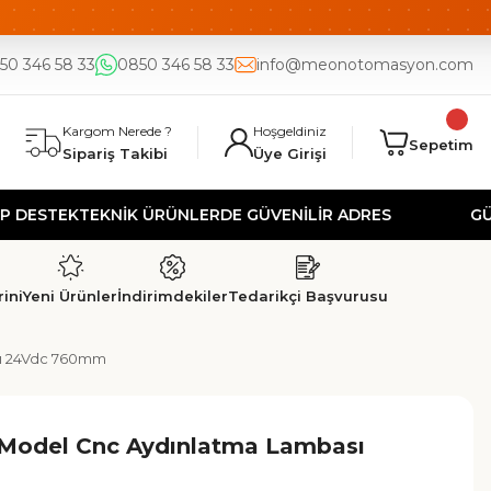
DE
UYGUN FİYAT
50 346 58 33
0850 346 58 33
info@meonotomasyon.com
Kargom Nerede ?
Hoşgeldiniz
Sepetim
Sipariş Takibi
Üye Girişi
EK
TEKNİK ÜRÜNLERDE GÜVENİLİR ADRES
GÜVENLİ 
ini
Yeni Ürünler
İndirimdekiler
Tedarikçi Başvurusu
sı 24Vdc 760mm
 Model Cnc Aydınlatma Lambası