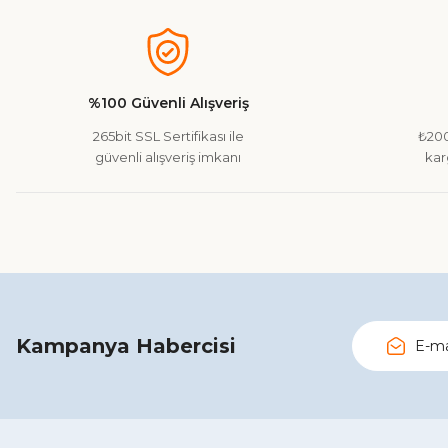
Görüş ve önerileriniz için teşekkür ederiz.
Ürün resmi kalitesiz, bozuk veya görüntülenemiyor.
Ürün açıklamasında eksik bilgiler bulunuyor.
%100 Güvenli Alışveriş
Ürün bilgilerinde hatalar bulunuyor.
265bit SSL Sertifikası ile
₺200
Ürün fiyatı diğer sitelerden daha pahalı.
güvenli alışveriş imkanı
kar
Bu ürüne benzer farklı alternatifler olmalı.
Kampanya Habercisi