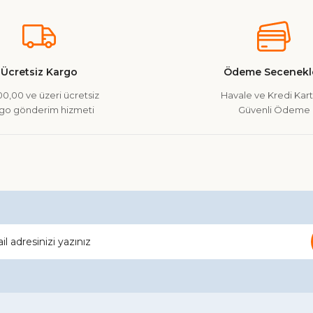
Ürün hakkında henüz soru sorulmamış.
Bu ürüne ilk yorumu siz yapın!
Yorum Yaz
Soru Sor
Ücretsiz Kargo
Ödeme Secenekle
0,00 ve üzeri ücretsiz
Havale ve Kredi Kartı
go gönderim hizmeti
Güvenli Ödeme
Gönder