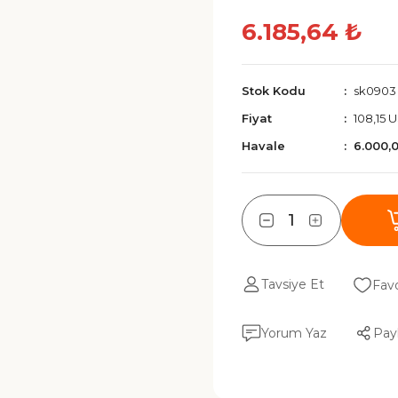
6.185,64 ₺
Stok Kodu
sk0903
Fiyat
108,15 
Havale
6.000,
Tavsiye Et
Yorum Yaz
Pay