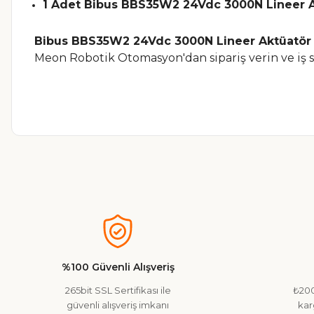
1 Adet Bibus BBS35W2 24Vdc 3000N Lineer 
Bibus BBS35W2 24Vdc 3000N Lineer Aktüatör
Meon Robotik Otomasyon'dan sipariş verin ve iş s
Bu ürünün fiyat bilgisi, resim, ürün açıklamalarında ve diğer ko
Görüş ve önerileriniz için teşekkür ederiz.
Ürün resmi kalitesiz, bozuk veya görüntülenemiyor.
Ürün açıklamasında eksik bilgiler bulunuyor.
%100 Güvenli Alışveriş
Ürün bilgilerinde hatalar bulunuyor.
265bit SSL Sertifikası ile
₺200
Ürün fiyatı diğer sitelerden daha pahalı.
güvenli alışveriş imkanı
kar