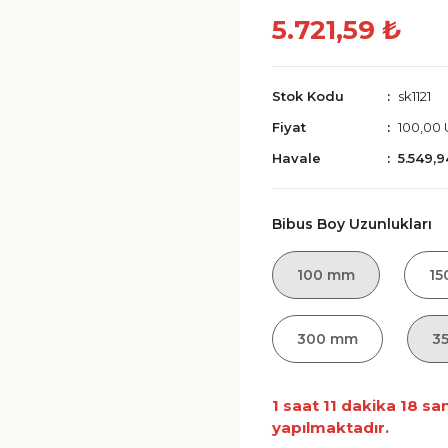
5.721,59 ₺
Stok Kodu
sk1121
Fiyat
100,00
Havale
5.549,9
Bibus Boy Uzunlukları
100 mm
15
300 mm
3
1 saat 11 dakika 17 sa
yapılmaktadır.