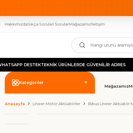
Hakkımızda
Sıkça Sorulan Sorular
Mağazamız
İletişim
PP DESTEK
TEKNİK ÜRÜNLERDE GÜVENİLİR ADRES
Kategoriler
Mağazamız
M
Anasayfa
Lineer Motor Aktüatörler
Bibus Lineer Aktüatör 