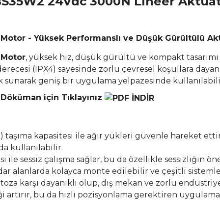
BS35W2 24Vdc 3000N Lineer Aktüat
Motor - Yüksek Performanslı ve Düşük Gürültülü A
 Motor
, yüksek hız, düşük gürültü ve kompakt tasarımı 
recesi (IPX4) sayesinde zorlu çevresel koşullara dayan
ik sunarak geniş bir uygulama yelpazesinde kullanılabili
Döküman için Tıklayınız
 taşıma kapasitesi ile ağır yükleri güvenle hareket ett
a kullanılabilir.
 ile sessiz çalışma sağlar, bu da özellikle sessizliğin ö
r alanlarda kolayca monte edilebilir ve çeşitli sistemle
toza karşı dayanıklı olup, dış mekan ve zorlu endüstriye
iği artırır, bu da hızlı pozisyonlama gerektiren uygulama