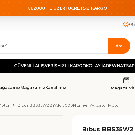
2000 TL ÜZERİ ÜCRETSİZ KARGO
08
Ara
GÜVENLİ ALIŞVERİŞ
HIZLI KARGO
KOLAY İADE
WHATSAPP DEST
ağazamız
Mağazamız
Kanalımız
Mağaza Vitr
Motor
Bibus BBS35W2 24Vdc 3000N Lineer Aktüatör Motor
Bibus BBS35W2 