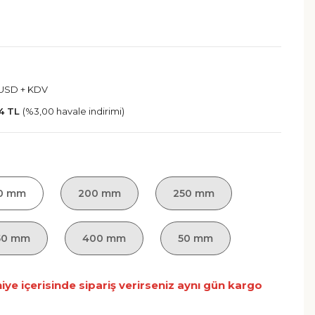
 USD + KDV
4 TL
(%3,00 havale indirimi)
0 mm
200 mm
250 mm
50 mm
400 mm
50 mm
niye içerisinde sipariş verirseniz aynı gün kargo