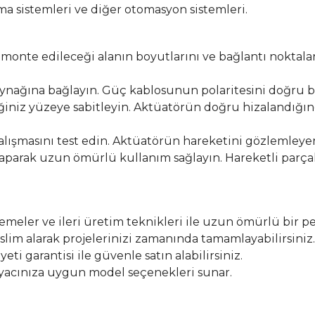
a sistemleri ve diğer otomasyon sistemleri.
onte edileceği alanın boyutlarını ve bağlantı noktalar
nağına bağlayın. Güç kablosunun polaritesini doğru bi
niz yüzeye sabitleyin. Aktüatörün doğru hizalandığı
ışmasını test edin. Aktüatörün hareketini gözlemleyer
parak uzun ömürlü kullanım sağlayın. Hareketli parçala
emeler ve ileri üretim teknikleri ile uzun ömürlü bir p
teslim alarak projelerinizi zamanında tamamlayabilirsiniz.
 garantisi ile güvenle satın alabilirsiniz.
tiyacınıza uygun model seçenekleri sunar.