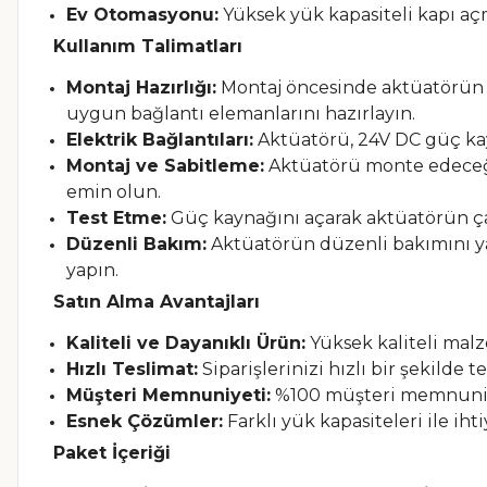
Ev Otomasyonu:
Yüksek yük kapasiteli kapı açm
Kullanım Talimatları
Montaj Hazırlığı:
Montaj öncesinde aktüatörün m
uygun bağlantı elemanlarını hazırlayın.
Elektrik Bağlantıları:
Aktüatörü, 24V DC güç kay
Montaj ve Sabitleme:
Aktüatörü monte edeceği
emin olun.
Test Etme:
Güç kaynağını açarak aktüatörün çal
Düzenli Bakım:
Aktüatörün düzenli bakımını ya
yapın.
Satın Alma Avantajları
Kaliteli ve Dayanıklı Ürün:
Yüksek kaliteli malz
Hızlı Teslimat:
Siparişlerinizi hızlı bir şekilde 
Müşteri Memnuniyeti:
%100 müşteri memnuniyeti
Esnek Çözümler:
Farklı yük kapasiteleri ile ih
Paket İçeriği