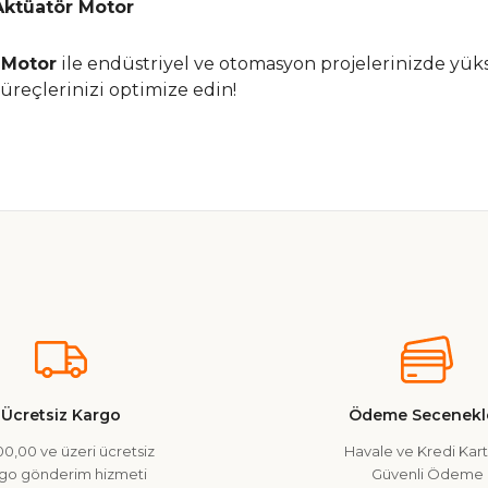
Aktüatör Motor
 Motor
ile endüstriyel ve otomasyon projelerinizde yüks
üreçlerinizi optimize edin!
nularda yetersiz gördüğünüz noktaları öneri formunu kullanarak tarafımız
Ürün hakkında henüz soru sorulmamış.
Bu ürüne ilk yorumu siz yapın!
Yorum Yaz
Soru Sor
Ücretsiz Kargo
Ödeme Secenekle
0,00 ve üzeri ücretsiz
Havale ve Kredi Kartı
go gönderim hizmeti
Güvenli Ödeme