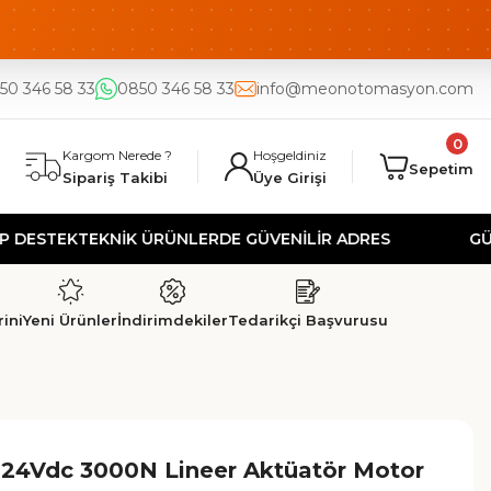
50 346 58 33
0850 346 58 33
info@meonotomasyon.com
0
Kargom Nerede ?
Hoşgeldiniz
Sepetim
Sipariş Takibi
Üye Girişi
EK
TEKNİK ÜRÜNLERDE GÜVENİLİR ADRES
GÜVENLİ 
ini
Yeni Ürünler
İndirimdekiler
Tedarikçi Başvurusu
24Vdc 3000N Lineer Aktüatör Motor