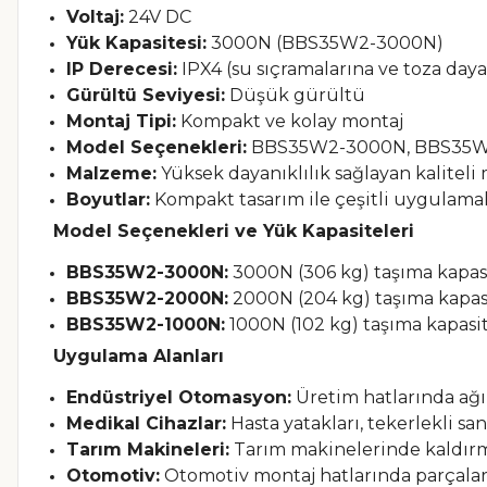
Voltaj:
24V DC
Yük Kapasitesi:
3000N (BBS35W2-3000N)
IP Derecesi:
IPX4 (su sıçramalarına ve toza daya
Gürültü Seviyesi:
Düşük gürültü
Montaj Tipi:
Kompakt ve kolay montaj
Model Seçenekleri:
BBS35W2-3000N, BBS35W
Malzeme:
Yüksek dayanıklılık sağlayan kalitel
Boyutlar:
Kompakt tasarım ile çeşitli uygulama
Model Seçenekleri ve Yük Kapasiteleri
BBS35W2-3000N:
3000N (306 kg) taşıma kapasi
BBS35W2-2000N:
2000N (204 kg) taşıma kapas
BBS35W2-1000N:
1000N (102 kg) taşıma kapasit
Uygulama Alanları
Endüstriyel Otomasyon:
Üretim hatlarında ağır
Medikal Cihazlar:
Hasta yatakları, tekerlekli s
Tarım Makineleri:
Tarım makinelerinde kaldırm
Otomotiv:
Otomotiv montaj hatlarında parçalar