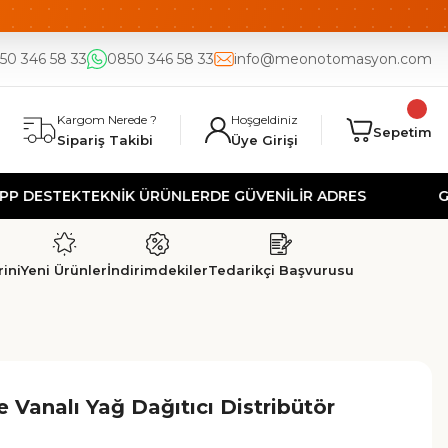
DE
UYGUN FİYAT
50 346 58 33
0850 346 58 33
info@meonotomasyon.com
Kargom Nerede ?
Hoşgeldiniz
Sepetim
Sipariş Takibi
Üye Girişi
STEK
TEKNİK ÜRÜNLERDE GÜVENİLİR ADRES
GÜVENLİ
ini
Yeni Ürünler
İndirimdekiler
Tedarikçi Başvurusu
e Vanalı Yağ Dağıtıcı Distribütör