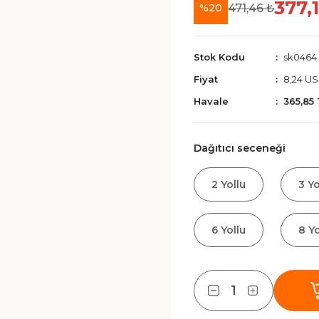
377,
471,46 ₺
%20
Stok Kodu
sk0464
Fiyat
8,24 U
Havale
365,85
Dağıtıcı seceneği
2 Yollu
3 Yo
6 Yollu
8 Yo