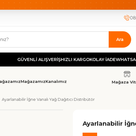
ETSİZ KARGO
HIZLI KARGO
GÜVENLİ ALIŞVERİŞ-KOLAY İA
08
Ara
GÜVENLİ ALIŞVERİŞ
HIZLI KARGO
KOLAY İADE
WHATSAPP DE
ağazamız
Mağazamız
Kanalımız
Mağaza Vitr
Ayarlanabilir İğne Vanalı Yağ Dağıtıcı Distribütör
Ayarlanabilir İğn