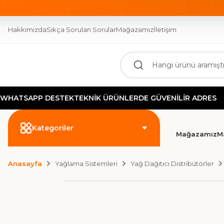
OTOMASYONUN GÜCÜ BURADA!
2000 TL ÜZERİ ÜCR
Hakkımızda
Sıkça Sorulan Sorular
Mağazamız
İletişim
APP DESTEK
TEKNİK ÜRÜNLERDE GÜVENİLİR ADRES
Kategoriler
Mağazamız
M
Anasayfa
Yağlama Sistemleri
Yağ Dağıtıcı Distribütörler