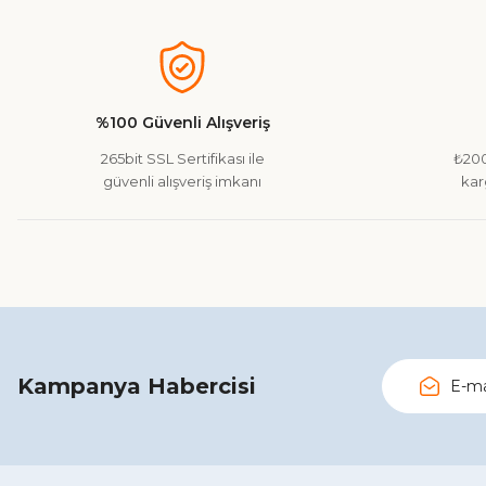
Bu ürünün fiyat bilgisi, resim, ürün açıklamalarında ve diğer ko
Görüş ve önerileriniz için teşekkür ederiz.
Ürün resmi kalitesiz, bozuk veya görüntülenemiyor.
Ürün açıklamasında eksik bilgiler bulunuyor.
%100 Güvenli Alışveriş
Ürün bilgilerinde hatalar bulunuyor.
265bit SSL Sertifikası ile
₺200
Ürün fiyatı diğer sitelerden daha pahalı.
güvenli alışveriş imkanı
kar
Bu ürüne benzer farklı alternatifler olmalı.
Kampanya Habercisi