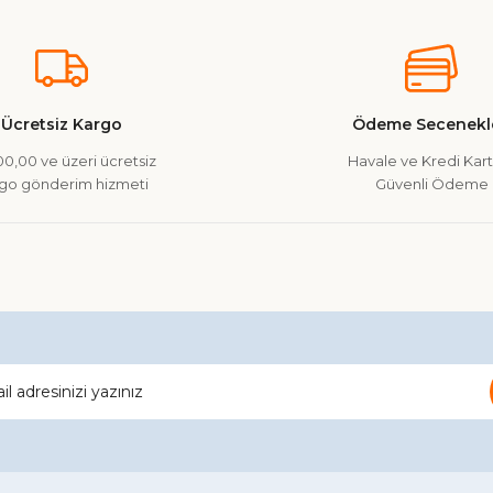
nularda yetersiz gördüğünüz noktaları öneri formunu kullanarak tarafımız
Ürün hakkında henüz soru sorulmamış.
Bu ürüne ilk yorumu siz yapın!
Yorum Yaz
Soru Sor
Ücretsiz Kargo
Ödeme Secenekle
0,00 ve üzeri ücretsiz
Havale ve Kredi Kartı
go gönderim hizmeti
Güvenli Ödeme
Gönder