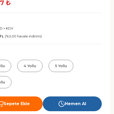
17 ₺
SD + KDV
 TL
(%3,00 havale indirimi)
llu
4 Yollu
5 Yollu
llu
Sepete Ekle
Hemen Al