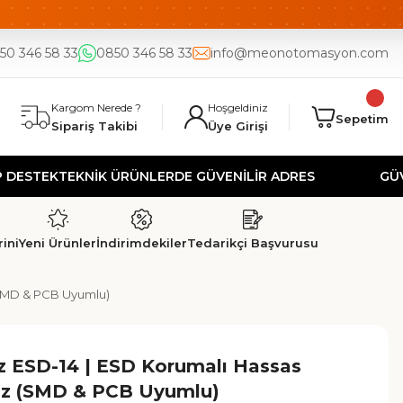
DE
UYGUN FİYAT
50 346 58 33
0850 346 58 33
info@meonotomasyon.com
Kargom Nerede ?
Hoşgeldiniz
Sepetim
Sipariş Takibi
Üye Girişi
EK
TEKNİK ÜRÜNLERDE GÜVENİLİR ADRES
GÜVENLİ A
ini
Yeni Ürünler
İndirimdekiler
Tedarikçi Başvurusu
 (SMD & PCB Uyumlu)
ız ESD-14 | ESD Korumalı Hassas
ız (SMD & PCB Uyumlu)