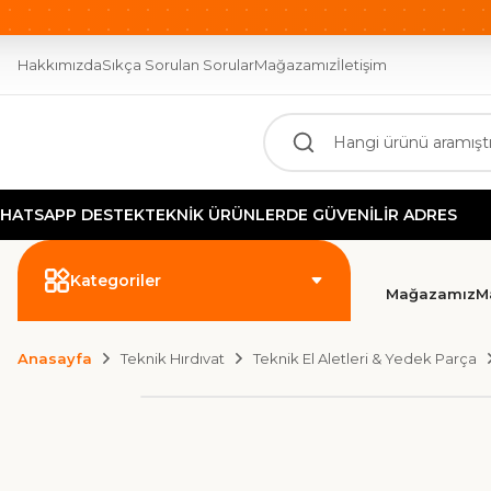
OTOMASYONUN GÜCÜ BURADA!
2000 TL ÜZERİ ÜCR
Hakkımızda
Sıkça Sorulan Sorular
Mağazamız
İletişim
P DESTEK
TEKNİK ÜRÜNLERDE GÜVENİLİR ADRES
G
Kategoriler
Mağazamız
M
Anasayfa
Teknik Hırdıvat
Teknik El Aletleri & Yedek Parça