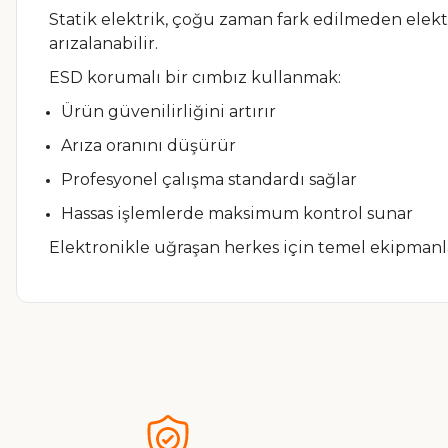
Statik elektrik, çoğu zaman fark edilmeden elektr
arızalanabilir.
ESD korumalı bir cımbız kullanmak:
Ürün güvenilirliğini artırır
Arıza oranını düşürür
Profesyonel çalışma standardı sağlar
Hassas işlemlerde maksimum kontrol sunar
Elektronikle uğraşan herkes için temel ekipmanla
Bu ürünün fiyat bilgisi, resim, ürün açıklamalarında ve diğer ko
Görüş ve önerileriniz için teşekkür ederiz.
Ürün resmi kalitesiz, bozuk veya görüntülenemiyor.