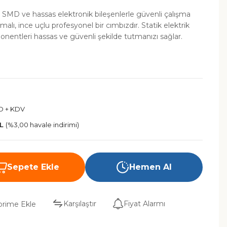
 SMD ve hassas elektronik bileşenlerle güvenli çalışma
alı, ince uçlu profesyonel bir cımbızdır. Statik elektrik
ponentleri hassas ve güvenli şekilde tutmanızı sağlar.
D + KDV
TL
(%3,00 havale indirimi)
Sepete Ekle
Hemen Al
Karşılaştır
Fiyat Alarmı