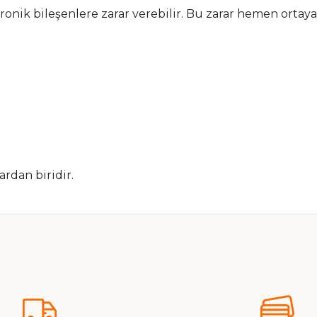
onik bileşenlere zarar verebilir. Bu zarar hemen ortaya
rdan biridir.
nularda yetersiz gördüğünüz noktaları öneri formunu kullanarak tarafımız
Ürün hakkında henüz soru sorulmamış.
Bu ürüne ilk yorumu siz yapın!