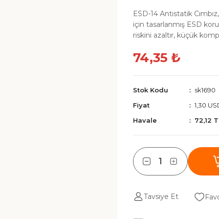
ESD-14 Antistatik Cımbız,
için tasarlanmış ESD korum
riskini azaltır, küçük kom
74,35 ₺
Stok Kodu
sk1690
Fiyat
1,30 US
Havale
72,12 
Tavsiye Et