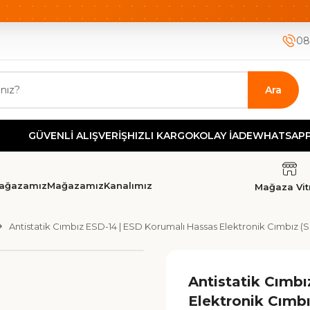
ETSİZ KARGO
HIZLI KARGO
GÜVENLİ ALIŞVERİŞ-KOLAY İA
08
Ara
ÜVENLİ ALIŞVERİŞ
HIZLI KARGO
KOLAY İADE
WHATSAPP DEST
ağazamız
Mağazamız
Kanalımız
Mağaza Vitr
Antistatik Cımbız ESD-14 | ESD Korumalı Hassas Elektronik Cımbız
Antistatik Cımb
Elektronik Cımb