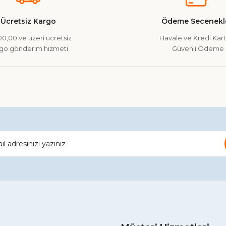
Yorum Yaz
Soru Sor
Ücretsiz Kargo
Ödeme Secenekle
0,00 ve üzeri ücretsiz
Havale ve Kredi Kartı
go gönderim hizmeti
Güvenli Ödeme
Gönder