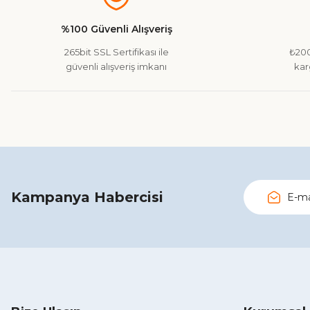
Ürün açıklamasında eksik bilgiler bulunuyor.
%100 Güvenli Alışveriş
Ürün bilgilerinde hatalar bulunuyor.
265bit SSL Sertifikası ile
₺200
Ürün fiyatı diğer sitelerden daha pahalı.
güvenli alışveriş imkanı
kar
Bu ürüne benzer farklı alternatifler olmalı.
Kampanya Habercisi