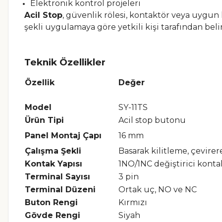
Elektronik kontrol projeleri
Acil Stop
, güvenlik rölesi, kontaktör veya uygun
şekli uygulamaya göre yetkili kişi tarafından beli
Teknik Özellikler
Özellik
Değer
Model
SY-11TS
Ürün Tipi
Acil stop butonu
Panel Montaj Çapı
16 mm
Çalışma Şekli
Basarak kilitleme, çevire
Kontak Yapısı
1NO/1NC değiştirici konta
Terminal Sayısı
3 pin
Terminal Düzeni
Ortak uç, NO ve NC
Buton Rengi
Kırmızı
Gövde Rengi
Siyah