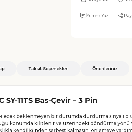
Yorum Yaz
Pay
ap
Taksit Seçenekleri
Önerileriniz
SY-11TS Bas-Çevir – 3 Pin
bilecek beklenmeyen bir durumda durdurma sinyali oluş
uğu konumda kilitlenir ve üzerindeki döndürme yönü ta
kla kendiliğinden serbest kalmasını önlemeye yardımc