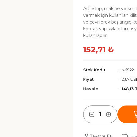
Acil Stop, makine ve kon
vermek için kullanılan kili
ve çevrilerek başlangıç k
kontak yapısıyla otomasyo
kullanılabilir.
152,71 ₺
Stok Kodu
sk1922
Fiyat
2,67 U
Havale
148,13 
Tavsiye Et