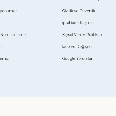
izyonumuz
Gizlilik ve Güvenlik
İptal İade Koşullari
Numaralarımız
Kişisel Veriler Politikası
iz
İade ve Değişim
erimiz
Google Yorumlar