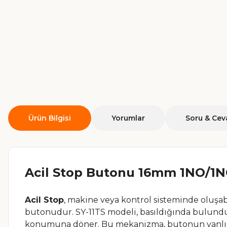
Ürün Bilgisi
Yorumlar
Soru & Cev
Acil Stop Butonu 16mm 1NO/1NC 
Acil Stop
, makine veya kontrol sisteminde oluşa
butonudur. SY-11TS modeli, basıldığında bulund
konumuna döner. Bu mekanizma, butonun yanlışlı