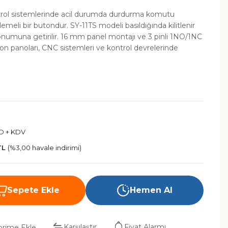
trol sistemlerinde acil durumda durdurma komutu
tlemeli bir butondur. SY-11TS modeli basıldığında kilitlenir
onumuna getirilir. 16 mm panel montajı ve 3 pinli 1NO/1NC
n panoları, CNC sistemleri ve kontrol devrelerinde
SD + KDV
TL
(%3,00 havale indirimi)
Sepete Ekle
Hemen Al
Karşılaştır
Fiyat Alarmı