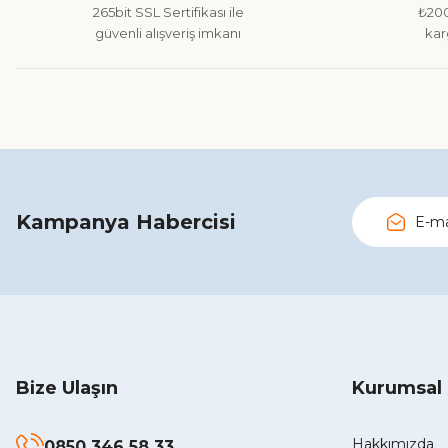
265bit SSL Sertifikası ile
₺200
Ürün fiyatı diğer sitelerden daha pahalı.
güvenli alışveriş imkanı
kar
Bu ürüne benzer farklı alternatifler olmalı.
Kampanya Habercisi
Bize Ulaşın
Kurumsal
Hakkımızda
0850 346 58 33