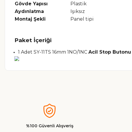
Gövde Yapısı
Plastik
Aydınlatma
Işıksız
Montaj Şekli
Panel tipi
Paket İçeriği
1 Adet SY-11TS 16mm 1NO/1NC
Acil Stop Butonu
Bu ürünün fiyat bilgisi, resim, ürün açıklamalarında ve diğer ko
Görüş ve önerileriniz için teşekkür ederiz.
Ürün resmi kalitesiz, bozuk veya görüntülenemiyor.
Ürün açıklamasında eksik bilgiler bulunuyor.
%100 Güvenli Alışveriş
Ürün bilgilerinde hatalar bulunuyor.