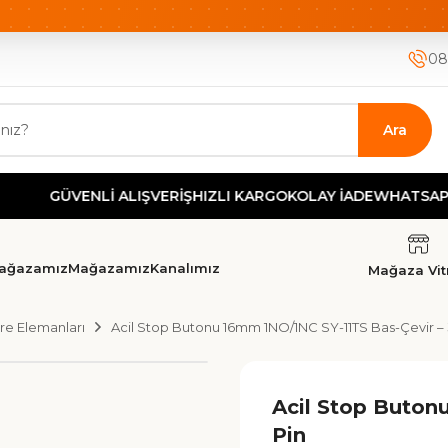
ETSİZ KARGO
HIZLI KARGO
GÜVENLİ ALIŞVERİŞ-KOLAY İA
08
Ara
GÜVENLİ ALIŞVERİŞ
HIZLI KARGO
KOLAY İADE
WHATSAPP DEST
ağazamız
Mağazamız
Kanalımız
Mağaza Vitr
e Elemanları
Acil Stop Butonu 16mm 1NO/1NC SY-11TS Bas-Çevir – 
Acil Stop Buton
Pin