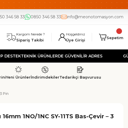
DE
UYGUN FİYAT
50 346 58 33
0850 346 58 33
info@meonotomasyon.com
Kargom Nerede ?
Hoşgeldiniz
Sepetim
Sipariş Takibi
Üye Girişi
EK
TEKNİK ÜRÜNLERDE GÜVENİLİR ADRES
GÜVENLİ 
ini
Yeni Ürünler
İndirimdekiler
Tedarikçi Başvurusu
3 Pin
u 16mm 1NO/1NC SY-11TS Bas-Çevir – 3