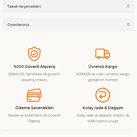
Taksit Seçenekleri
Ürün hakkında henüz soru sorulmamış.
Yorum Yaz
Önerileriniz
Soru Sor
Bu ürünün fiyat bilgisi, resim, ürün açıklamalarında ve diğer
konularda yetersiz gördüğünüz noktaları öneri formunu
kullanarak tarafımıza iletebilirsiniz.
Görüş ve önerileriniz için teşekkür ederiz.
%100 Güvenli Alışveriş
Ücretsiz Kargo
265bit SSL Sertifikası ile güvenli
₺2000,00 ve üzeri ücretsiz kargo
Ürün resmi kalitesiz, bozuk veya görüntülenemiyor.
alışveriş imkanı
gönderim hizmeti
Ürün açıklamasında eksik bilgiler bulunuyor.
Ürün bilgilerinde hatalar bulunuyor.
Ürün fiyatı diğer sitelerden daha pahalı.
Ödeme Secenekleri
Kolay İade & Değişim
Bu ürüne benzer farklı alternatifler olmalı.
Havale ve Kredi Kartı ile Güvenli
Kolay iade ve değişim imkanı ile
Ödeme
%100 memnuniyet