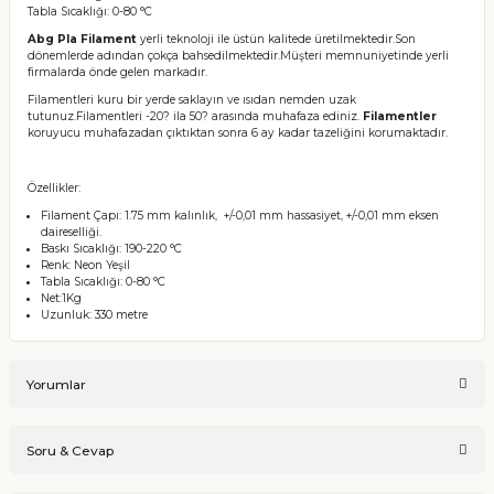
Tabla Sıcaklığı: 0-80 °C
Abg Pla Filament
yerli teknoloji ile üstün kalitede üretilmektedir.Son
dönemlerde adından çokça bahsedilmektedir.Müşteri memnuniyetinde yerli
firmalarda önde gelen markadır.
Filamentleri kuru bir yerde saklayın ve ısıdan nemden uzak
tutunuz.Filamentleri -20? ila 50? arasında muhafaza ediniz.
Filamentler
koruyucu muhafazadan çıktıktan sonra 6 ay kadar tazeliğini korumaktadır.
Özellikler:
Filament Çapı: 1.75 mm kalınlık, +/-0,01 mm hassasiyet, +/-0,01 mm eksen
daireselliği.
Baskı Sıcaklığı: 190-220 °C
Renk: Neon Yeşil
Tabla Sıcaklığı: 0-80 °C
Net:1Kg
Uzunluk: 330 metre
Yorumlar
Soru & Cevap
Bu ürüne ilk yorumu siz yapın!