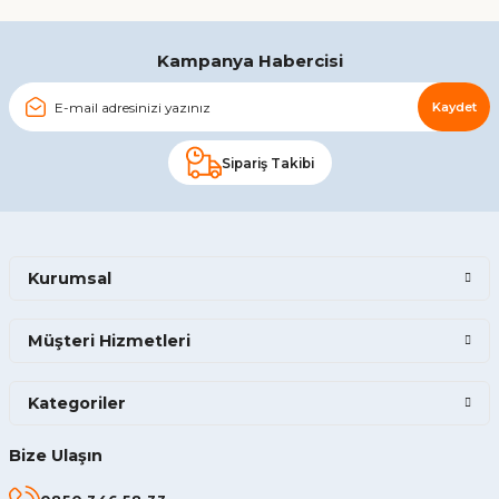
Gönder
Kampanya Habercisi
Kaydet
Sipariş Takibi
Kurumsal
Müşteri Hizmetleri
Kategoriler
Bize Ulaşın