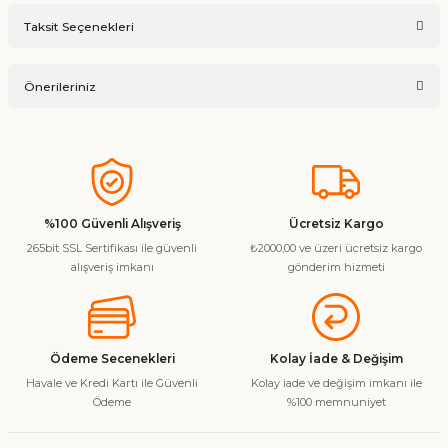
Bu ürüne ilk yorumu siz yapın!
Taksit Seçenekleri
Ürün hakkında henüz soru sorulmamış.
Yorum Yaz
Önerileriniz
Soru Sor
Bu ürünün fiyat bilgisi, resim, ürün açıklamalarında ve diğer
konularda yetersiz gördüğünüz noktaları öneri formunu
kullanarak tarafımıza iletebilirsiniz.
Görüş ve önerileriniz için teşekkür ederiz.
%100 Güvenli Alışveriş
Ücretsiz Kargo
265bit SSL Sertifikası ile güvenli
₺2000,00 ve üzeri ücretsiz kargo
Ürün resmi kalitesiz, bozuk veya görüntülenemiyor.
alışveriş imkanı
gönderim hizmeti
Ürün açıklamasında eksik bilgiler bulunuyor.
Ürün bilgilerinde hatalar bulunuyor.
Ürün fiyatı diğer sitelerden daha pahalı.
Ödeme Secenekleri
Kolay İade & Değişim
Bu ürüne benzer farklı alternatifler olmalı.
Havale ve Kredi Kartı ile Güvenli
Kolay iade ve değişim imkanı ile
Ödeme
%100 memnuniyet