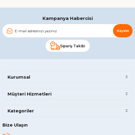
Gönder
Kampanya Habercisi
Kaydet
Sipariş Takibi
Kurumsal
Müşteri Hizmetleri
Kategoriler
Bize Ulaşın