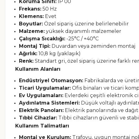
Koruma Sınıfı:
IP 00
Frekans:
50 Hz
Klemens:
Evet
Boyutlar:
Özel sipariş üzerine belirlenebilir
Malzeme:
yüksek dayanımlı malzemeler
Çalışma Sıcaklığı:
-25°C / +40°C
Montaj Tipi:
Duvardan veya zeminden montaj
Ağırlık:
10,8 kg (yaklaşık)
Renk:
Standart gri, özel sipariş üzerine farklı r
Kullanım Alanları
Endüstriyel Otomasyon:
Fabrikalarda ve üreti
Ticari Uygulamalar:
Ofis binaları ve ticari kom
Ev Uygulamaları:
Evlerdeki çeşitli elektronik ci
Aydınlatma Sistemleri:
Düşük voltajlı aydınla
Elektrik Panoları:
Elektrik panolarında ve dağıtı
Tıbbi Cihazlar:
Tıbbi cihazların güvenli ve stabil
Kullanım Talimatları
Montaj ve Kurulum:
Trafoyu, uygun montaj nokt