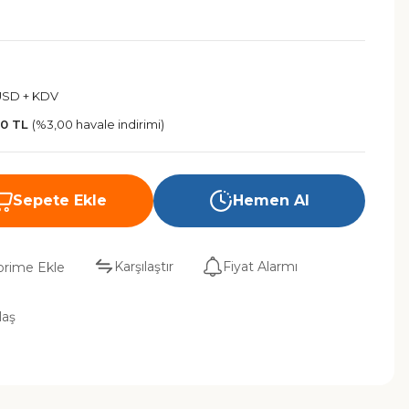
USD + KDV
70 TL
(%3,00 havale indirimi)
Sepete Ekle
Hemen Al
Karşılaştır
Fiyat Alarmı
laş