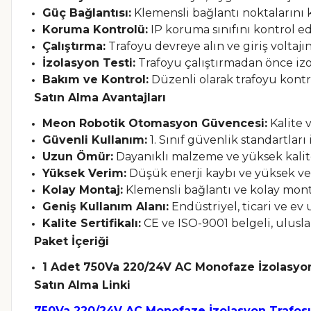
Güç Bağlantısı:
Klemensli bağlantı noktalarını k
Koruma Kontrolü:
IP koruma sınıfını kontrol e
Çalıştırma:
Trafoyu devreye alın ve giriş voltajını
İzolasyon Testi:
Trafoyu çalıştırmadan önce izol
Bakım ve Kontrol:
Düzenli olarak trafoyu kontr
Satın Alma Avantajları
Meon Robotik Otomasyon Güvencesi:
Kalite 
Güvenli Kullanım:
1. Sınıf güvenlik standartlar
Uzun Ömür:
Dayanıklı malzeme ve yüksek kalite
Yüksek Verim:
Düşük enerji kaybı ve yüksek veri
Kolay Montaj:
Klemensli bağlantı ve kolay montaj
Geniş Kullanım Alanı:
Endüstriyel, ticari ve ev
Kalite Sertifikalı:
CE ve ISO-9001 belgeli, ulusla
Paket İçeriği
1 Adet 750Va 220/24V AC Monofaze İzolasyo
Satın Alma Linki
75
0Va 220/24V AC Monofaze İzolasyon Trafos