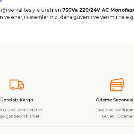
iği ve kalitesiyle üretilen
750Va 220/24V AC Monofaze
in ve enerji sistemlerinizi daha güvenli ve verimli hale ge
nularda yetersiz gördüğünüz noktaları öneri formunu kullanarak tarafımız
Ürün hakkında henüz soru sorulmamış.
Bu ürüne ilk yorumu siz yapın!
Yorum Yaz
Soru Sor
Ücretsiz Kargo
Ödeme Secenekle
0,00 ve üzeri ücretsiz
Havale ve Kredi Kartı
go gönderim hizmeti
Güvenli Ödeme