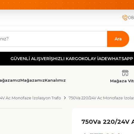
ETSİZ KARGO
HIZLI KARGO
GÜVENLİ ALIŞVERİŞ-KOLAY İA
08
Ara
VENLİ ALIŞVERİŞ
HIZLI KARGO
KOLAY İADE
WHATSAPP DESTE
ağazamız
Mağazamız
Kanalımız
Mağaza Vitr
4V Ac Monofaze İzolasyon Trafo
750Va 220/24V Ac Monofaze İzola
750Va 220/24V A