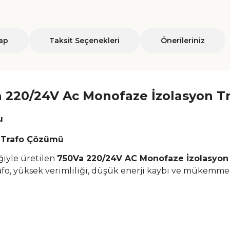
ap
Taksit Seçenekleri
Önerileriniz
 220/24V Ac Monofaze İzolasyon T
u
l Trafo Çözümü
iyle üretilen
750Va 220/24V AC Monofaze İzolasyon
afo, yüksek verimliliği, düşük enerji kaybı ve mükemmel i