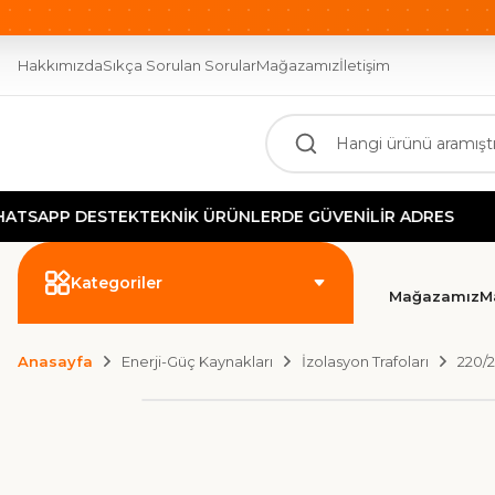
OTOMASYONUN GÜCÜ BURADA!
2000 TL ÜZERİ ÜCR
Hakkımızda
Sıkça Sorulan Sorular
Mağazamız
İletişim
P DESTEK
TEKNİK ÜRÜNLERDE GÜVENİLİR ADRES
GÜ
Kategoriler
Mağazamız
M
Anasayfa
Enerji-Güç Kaynakları
İzolasyon Trafoları
220/2