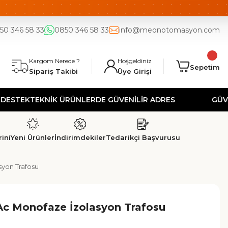
DE
UYGUN FİYAT
50 346 58 33
0850 346 58 33
info@meonotomasyon.com
Kargom Nerede ?
Hoşgeldiniz
Sepetim
Sipariş Takibi
Üye Girişi
K
TEKNİK ÜRÜNLERDE GÜVENİLİR ADRES
GÜVENLİ AL
ini
Yeni Ürünler
İndirimdekiler
Tedarikçi Başvurusu
syon Trafosu
c Monofaze İzolasyon Trafosu