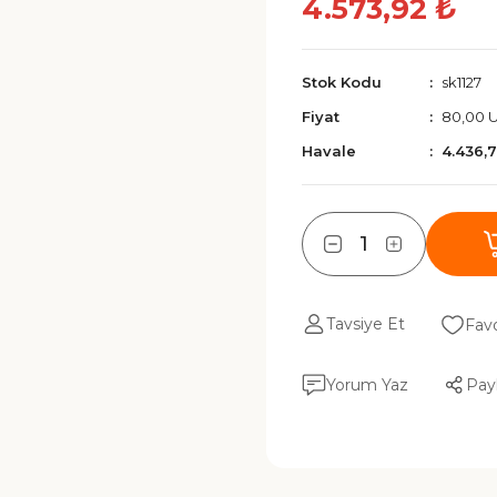
4.573,92 ₺
Stok Kodu
sk1127
Fiyat
80,00 
Havale
4.436,
Tavsiye Et
Yorum Yaz
Pay