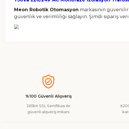
Meon Robotik Otomasyon
markasının güvenilirl
güvenlik ve verimliliği sağlayın. Şimdi sipariş ver
Bu ürünün fiyat bilgisi, resim, ürün açıklamalarında ve diğer ko
Görüş ve önerileriniz için teşekkür ederiz.
Ürün resmi kalitesiz, bozuk veya görüntülenemiyor.
Ürün açıklamasında eksik bilgiler bulunuyor.
%100 Güvenli Alışveriş
Ürün bilgilerinde hatalar bulunuyor.
265bit SSL Sertifikası ile
₺200
Ürün fiyatı diğer sitelerden daha pahalı.
güvenli alışveriş imkanı
kar
Bu ürüne benzer farklı alternatifler olmalı.