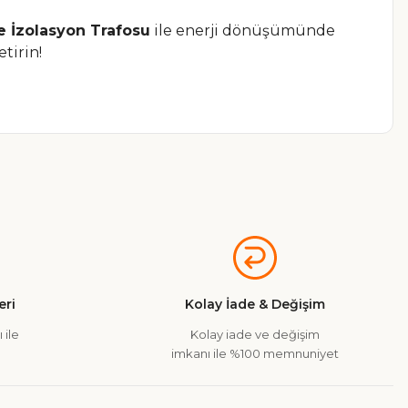
 İzolasyon Trafosu
ile enerji dönüşümünde
tirin!
a iletebilirsiniz.
ri
Kolay İade & Değişim
 ile
Kolay iade ve değişim
imkanı ile %100 memnuniyet