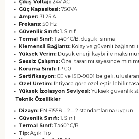
Çıkış Voltajı:
24V AC
Güç Kapasitesi:
750VA
Amper:
31,25 A
Frekans:
50 Hz
Güvenlik Sınıfı:
1. Sınıf
Termal Sınıf:
Ta40º C/B, düşük ısınma
Klemensli Bağlantı:
Kolay ve güvenli bağlantı 
Yüksek Verim:
Düşük enerji kaybı ile maksimum
Sessiz Çalışma:
Özel tasarımı sayesinde minim
Koruma Sınıfı:
IP 00
Sertifikasyon:
CE ve ISO-9001 belgeli, uluslarar
Özel Üretim:
İhtiyaca göre özelleştirilebilir ta
Yüksek İzolasyon Seviyesi:
Yüksek güvenlik st
Teknik Özellikler
Dizayn:
EN 61558 – 2 – 2 standartlarına uygun
Güvenlik Sınıfı:
1. Sınıf
Termal Sınıf:
Ta40º C/B
Tip:
Açık Tip