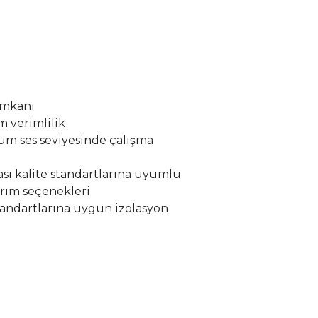
imkanı
 verimlilik
um ses seviyesinde çalışma
ası kalite standartlarına uyumlu
sarım seçenekleri
andartlarına uygun izolasyon