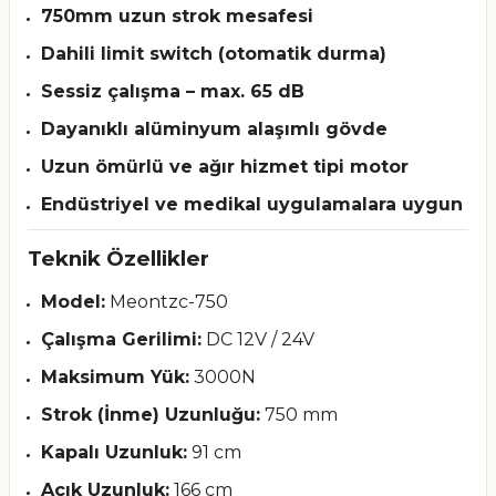
750mm uzun strok mesafesi
Dahili limit switch (otomatik durma)
Sessiz çalışma – max. 65 dB
Dayanıklı alüminyum alaşımlı gövde
Uzun ömürlü ve ağır hizmet tipi motor
Endüstriyel ve medikal uygulamalara uygun
Teknik Özellikler
Model:
Meontzc-750
Çalışma Gerilimi:
DC 12V / 24V
Maksimum Yük:
3000N
Strok (İnme) Uzunluğu:
750 mm
Kapalı Uzunluk:
91 cm
Açık Uzunluk:
166 cm