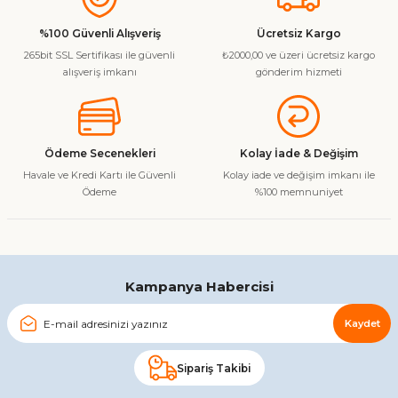
kullanarak tarafımıza iletebilirsiniz.
Görüş ve önerileriniz için teşekkür ederiz.
%100 Güvenli Alışveriş
Ücretsiz Kargo
265bit SSL Sertifikası ile güvenli
₺2000,00 ve üzeri ücretsiz kargo
Ürün resmi kalitesiz, bozuk veya görüntülenemiyor.
alışveriş imkanı
gönderim hizmeti
Ürün açıklamasında eksik bilgiler bulunuyor.
Ürün bilgilerinde hatalar bulunuyor.
Ürün fiyatı diğer sitelerden daha pahalı.
Ödeme Secenekleri
Kolay İade & Değişim
Bu ürüne benzer farklı alternatifler olmalı.
Havale ve Kredi Kartı ile Güvenli
Kolay iade ve değişim imkanı ile
Ödeme
%100 memnuniyet
Gönder
Kampanya Habercisi
Kaydet
Sipariş Takibi