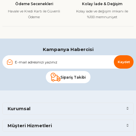
Ödeme Secenekleri
Kolay İade & Değişim
Bu ürüne benzer farklı alternatifler olmalı.
Havale ve Kredi Kartı ile Güvenli
Kolay iade ve değişim imkanı ile
Ödeme
%100 memnuniyet
Gönder
Kampanya Habercisi
Kaydet
Sipariş Takibi
Kurumsal
Müşteri Hizmetleri