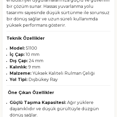
endüstriyel uygulamalarınıza güçlü ve güvenilir
bir çözüm sunar. Hassas yuvarlanma yolu
tasarımı sayesinde düşük sürtünme ile sorunsuz
bir dönüş sağlar ve uzun süreli kullanımda
yüksek performans gösterir.
Teknik Özellikler
Model:
51100
İç Çap:
10 mm
Dış Çap:
24 mm
Kalınlık:
9 mm
Malzeme:
Yüksek Kaliteli Rulman Çeliği
Yol Tipi:
Dışbükey Ray
Öne Çıkan Özellikler
Güçlü Taşıma Kapasitesi:
Ağır yüklere
dayanıklıdır ve düşük gürültüyle düzgün
dönüş sağlar.