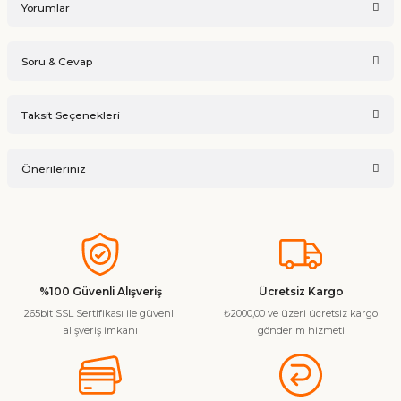
Yorumlar
Soru & Cevap
Bu ürüne ilk yorumu siz yapın!
Taksit Seçenekleri
Ürün hakkında henüz soru sorulmamış.
Yorum Yaz
Önerileriniz
Soru Sor
Bu ürünün fiyat bilgisi, resim, ürün açıklamalarında ve diğer
konularda yetersiz gördüğünüz noktaları öneri formunu
kullanarak tarafımıza iletebilirsiniz.
Görüş ve önerileriniz için teşekkür ederiz.
%100 Güvenli Alışveriş
Ücretsiz Kargo
265bit SSL Sertifikası ile güvenli
₺2000,00 ve üzeri ücretsiz kargo
Ürün resmi kalitesiz, bozuk veya görüntülenemiyor.
alışveriş imkanı
gönderim hizmeti
Ürün açıklamasında eksik bilgiler bulunuyor.
Ürün bilgilerinde hatalar bulunuyor.
Ürün fiyatı diğer sitelerden daha pahalı.