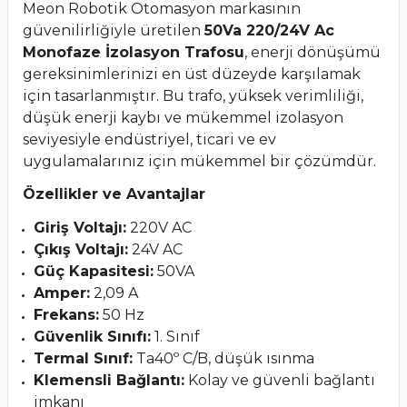
Meon Robotik Otomasyon markasının
güvenilirliğiyle üretilen
50Va 220/24V Ac
Monofaze İzolasyon Trafosu
, enerji dönüşümü
gereksinimlerinizi en üst düzeyde karşılamak
için tasarlanmıştır. Bu trafo, yüksek verimliliği,
düşük enerji kaybı ve mükemmel izolasyon
seviyesiyle endüstriyel, ticari ve ev
uygulamalarınız için mükemmel bir çözümdür.
Özellikler ve Avantajlar
Giriş Voltajı:
220V AC
Çıkış Voltajı:
24V AC
Güç Kapasitesi:
50VA
Amper:
2,09 A
Frekans:
50 Hz
Güvenlik Sınıfı:
1. Sınıf
Termal Sınıf:
Ta40º C/B, düşük ısınma
Klemensli Bağlantı:
Kolay ve güvenli bağlantı
imkanı