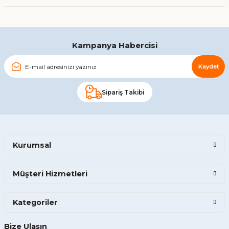
Gönder
Kampanya Habercisi
Kaydet
Sipariş Takibi
Kurumsal
Müşteri Hizmetleri
Kategoriler
Bize Ulaşın