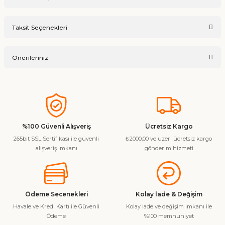
Bu ürüne ilk yorumu siz yapın!
Taksit Seçenekleri
Ürün hakkında henüz soru sorulmamış.
Yorum Yaz
Önerileriniz
Soru Sor
Bu ürünün fiyat bilgisi, resim, ürün açıklamalarında ve diğer
konularda yetersiz gördüğünüz noktaları öneri formunu
kullanarak tarafımıza iletebilirsiniz.
Görüş ve önerileriniz için teşekkür ederiz.
%100 Güvenli Alışveriş
Ücretsiz Kargo
265bit SSL Sertifikası ile güvenli
₺2000,00 ve üzeri ücretsiz kargo
Ürün resmi kalitesiz, bozuk veya görüntülenemiyor.
alışveriş imkanı
gönderim hizmeti
Ürün açıklamasında eksik bilgiler bulunuyor.
Ürün bilgilerinde hatalar bulunuyor.
Ürün fiyatı diğer sitelerden daha pahalı.
Ödeme Secenekleri
Kolay İade & Değişim
Bu ürüne benzer farklı alternatifler olmalı.
Havale ve Kredi Kartı ile Güvenli
Kolay iade ve değişim imkanı ile
Ödeme
%100 memnuniyet