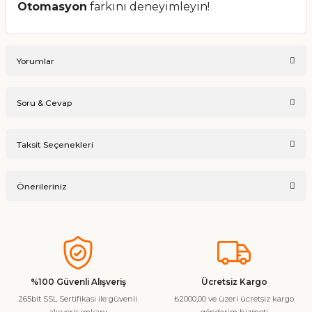
Otomasyon
farkını deneyimleyin!
Yorumlar
Soru & Cevap
Bu ürüne ilk yorumu siz yapın!
Taksit Seçenekleri
Ürün hakkında henüz soru sorulmamış.
Yorum Yaz
Önerileriniz
Soru Sor
Bu ürünün fiyat bilgisi, resim, ürün açıklamalarında ve diğer
konularda yetersiz gördüğünüz noktaları öneri formunu
kullanarak tarafımıza iletebilirsiniz.
Görüş ve önerileriniz için teşekkür ederiz.
%100 Güvenli Alışveriş
Ücretsiz Kargo
265bit SSL Sertifikası ile güvenli
₺2000,00 ve üzeri ücretsiz kargo
Ürün resmi kalitesiz, bozuk veya görüntülenemiyor.