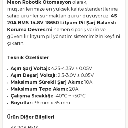
Meon Robotik Otomasyon
olarak,
müşterilerimize en yüksek kalite standartlarına
sahip ürünler sunmaktan gurur duyuyoruz.
4S
20A BMS 14.8V 18650 Lityum Pil Şarj Balanslı
Koruma Devresi
'ni hemen sipariş verin ve
güvenilir lityum pil yönetim sistemimizin keyfini
çıkarın.
Teknik Özellikler
Aşırı Şarj Voltajı:
4.25-4.35V ± 0.05V
Aşırı Deşarj Voltajı:
2.3-3.0V ± 0.05V
Maksimum Sürekli Şarj Akımı:
10A
Maksimum Tepe Akımı:
20A
Çalışma Sıcaklığı:
-40°C ~ +50°C
Boyutlar:
36 mm x 35 mm
Ürün Diğer Bilgileri
4S 20A BMS