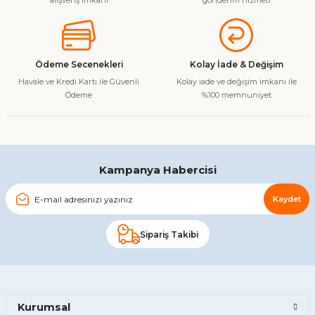
alışveriş imkanı
gönderim hizmeti
Ürün açıklamasında eksik bilgiler bulunuyor.
Ürün bilgilerinde hatalar bulunuyor.
Ürün fiyatı diğer sitelerden daha pahalı.
Ödeme Secenekleri
Kolay İade & Değişim
Bu ürüne benzer farklı alternatifler olmalı.
Havale ve Kredi Kartı ile Güvenli
Kolay iade ve değişim imkanı ile
Ödeme
%100 memnuniyet
Gönder
Kampanya Habercisi
Kaydet
Sipariş Takibi
Kurumsal