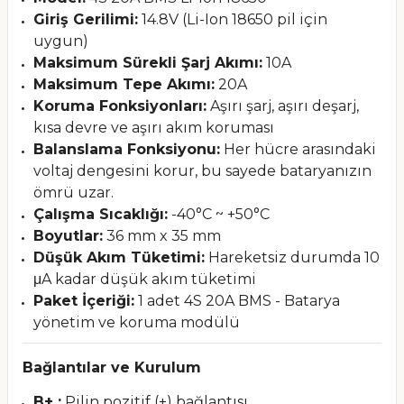
Giriş Gerilimi:
14.8V (Li-Ion 18650 pil için
uygun)
Maksimum Sürekli Şarj Akımı:
10A
Maksimum Tepe Akımı:
20A
Koruma Fonksiyonları:
Aşırı şarj, aşırı deşarj,
kısa devre ve aşırı akım koruması
Balanslama Fonksiyonu:
Her hücre arasındaki
voltaj dengesini korur, bu sayede bataryanızın
ömrü uzar.
Çalışma Sıcaklığı:
-40°C ~ +50°C
Boyutlar:
36 mm x 35 mm
Düşük Akım Tüketimi:
Hareketsiz durumda 10
μA kadar düşük akım tüketimi
Paket İçeriği:
1 adet 4S 20A BMS - Batarya
yönetim ve koruma modülü
Bağlantılar ve Kurulum
B+ :
Pilin pozitif (+) bağlantısı