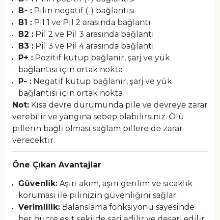
B- :
Pilin negatif (-) bağlantısı
B1 :
Pil 1 ve Pil 2 arasında bağlantı
B2 :
Pil 2 ve Pil 3 arasında bağlantı
B3 :
Pil 3 ve Pil 4 arasında bağlantı
P+ :
Pozitif kutup bağlanır, şarj ve yük
bağlantısı için ortak nokta
P- :
Negatif kutup bağlanır, şarj ve yük
bağlantısı için ortak nokta
Not:
Kısa devre durumunda pile ve devreye zarar
verebilir ve yangına sebep olabilirsiniz. Ölü
pillerin bağlı olması sağlam pillere de zarar
verecektir.
Öne Çıkan Avantajlar
Güvenlik:
Aşırı akım, aşırı gerilim ve sıcaklık
koruması ile pilinizin güvenliğini sağlar.
Verimlilik:
Balanslama fonksiyonu sayesinde
her hücre eşit şekilde şarj edilir ve deşarj edilir,