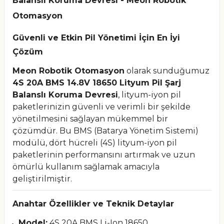
Balanslı Koruma Devresi - Meon Robotik
Otomasyon
Güvenli ve Etkin Pil Yönetimi İçin En İyi
Çözüm
Meon Robotik Otomasyon
olarak sunduğumuz
4S 20A BMS 14.8V 18650 Lityum Pil Şarj
Balanslı Koruma Devresi
, lityum-iyon pil
paketlerinizin güvenli ve verimli bir şekilde
yönetilmesini sağlayan mükemmel bir
çözümdür. Bu BMS (Batarya Yönetim Sistemi)
modülü, dört hücreli (4S) lityum-iyon pil
paketlerinin performansını artırmak ve uzun
ömürlü kullanım sağlamak amacıyla
geliştirilmiştir.
Anahtar Özellikler ve Teknik Detaylar
Model:
4S 20A BMS Li-Ion 18650