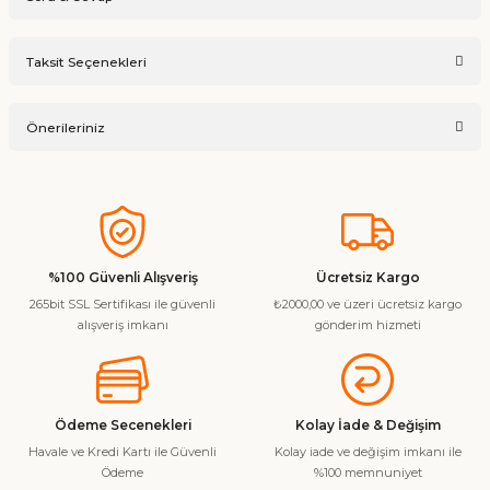
Bu ürüne ilk yorumu siz yapın!
Taksit Seçenekleri
Ürün hakkında henüz soru sorulmamış.
Yorum Yaz
Önerileriniz
Soru Sor
Bu ürünün fiyat bilgisi, resim, ürün açıklamalarında ve diğer
konularda yetersiz gördüğünüz noktaları öneri formunu
kullanarak tarafımıza iletebilirsiniz.
Görüş ve önerileriniz için teşekkür ederiz.
%100 Güvenli Alışveriş
Ücretsiz Kargo
265bit SSL Sertifikası ile güvenli
₺2000,00 ve üzeri ücretsiz kargo
Ürün resmi kalitesiz, bozuk veya görüntülenemiyor.
alışveriş imkanı
gönderim hizmeti
Ürün açıklamasında eksik bilgiler bulunuyor.
Ürün bilgilerinde hatalar bulunuyor.
Ürün fiyatı diğer sitelerden daha pahalı.
Ödeme Secenekleri
Kolay İade & Değişim
Bu ürüne benzer farklı alternatifler olmalı.
Havale ve Kredi Kartı ile Güvenli
Kolay iade ve değişim imkanı ile
Ödeme
%100 memnuniyet