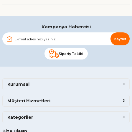
Gönder
Kampanya Habercisi
Kaydet
Sipariş Takibi
Kurumsal
Müşteri Hizmetleri
Kategoriler
Bize Ulaşın