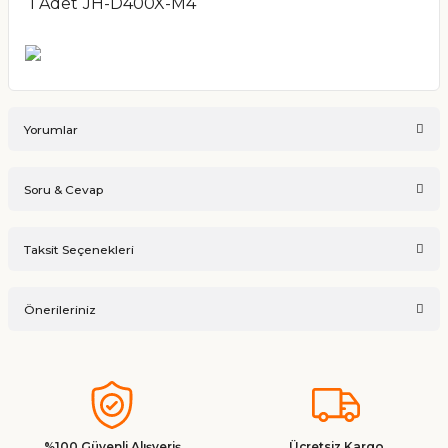
1 Adet
JH-D400X-M4
Yorumlar
Soru & Cevap
Bu ürüne ilk yorumu siz yapın!
Taksit Seçenekleri
Ürün hakkında henüz soru sorulmamış.
Yorum Yaz
Önerileriniz
Soru Sor
Bu ürünün fiyat bilgisi, resim, ürün açıklamalarında ve diğer
konularda yetersiz gördüğünüz noktaları öneri formunu
kullanarak tarafımıza iletebilirsiniz.
Görüş ve önerileriniz için teşekkür ederiz.
%100 Güvenli Alışveriş
Ücretsiz Kargo