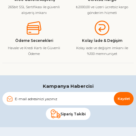
265bit SSL Sertifikası ile güvenli
₺2000,00 ve üzeri ücretsiz kargo
Ürün resmi kalitesiz, bozuk veya görüntülenemiyor.
alışveriş imkanı
gönderim hizmeti
Ürün açıklamasında eksik bilgiler bulunuyor.
Ürün bilgilerinde hatalar bulunuyor.
Ürün fiyatı diğer sitelerden daha pahalı.
Ödeme Secenekleri
Kolay İade & Değişim
Bu ürüne benzer farklı alternatifler olmalı.
Havale ve Kredi Kartı ile Güvenli
Kolay iade ve değişim imkanı ile
Ödeme
%100 memnuniyet
Gönder
Kampanya Habercisi
Kaydet
Sipariş Takibi