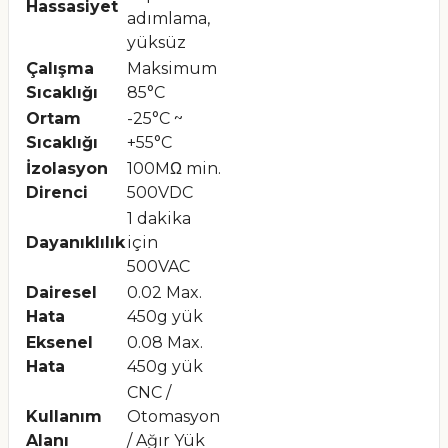
Hassasiyet
adımlama,
yüksüz
Çalışma
Maksimum
Sıcaklığı
85°C
Ortam
-25°C ~
Sıcaklığı
+55°C
İzolasyon
100MΩ min.
Direnci
500VDC
1 dakika
Dayanıklılık
için
500VAC
Dairesel
0.02 Max.
Hata
450g yük
Eksenel
0.08 Max.
Hata
450g yük
CNC /
Kullanım
Otomasyon
Alanı
/ Ağır Yük