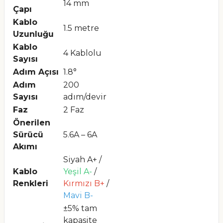
14 mm
Çapı
Kablo
1.5 metre
Uzunluğu
Kablo
4 Kablolu
Sayısı
Adım Açısı
1.8°
Adım
200
Sayısı
adım/devir
Faz
2 Faz
Önerilen
Sürücü
5.6A – 6A
Akımı
Siyah A+ /
Kablo
Yeşil A-
/
Renkleri
Kırmızı B+
/
Mavi B-
±5% tam
kapasite