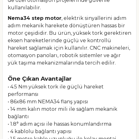
de özel otomasyon projelerinde güvenle
kullanılabilir.
Nema34 step motor
, elektrik sinyallerini adım
adım mekanik harekete dönüştüren hassas bir
motor çeşididir. Bu ürün, yüksek tork gerektiren
eksen hareketlerinde güçlü ve kontrollü
hareket sağlamak için kullanılır. CNC makineleri,
otomasyon panoları, robotik sistemler ve ağır
yük taşıma mekanizmalarında tercih edilir.
Öne Çıkan Avantajlar
• 4.5 Nm yüksek tork ile güçlü hareket
performansı
• 86x86 mm NEMA34 flanş yapısı
• 14 mm kalın motor mili ile sağlam mekanik
bağlantı
• 1.8° adım açısı ile hassas konumlandırma
• 4 kablolu bağlantı yapısı
• 1.5 metre kablo uzunluğu ile kolay montaj