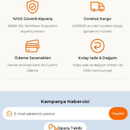
konularda yetersiz gördüğünüz noktaları öneri formunu
kullanarak tarafımıza iletebilirsiniz.
Görüş ve önerileriniz için teşekkür ederiz.
%100 Güvenli Alışveriş
Ücretsiz Kargo
265bit SSL Sertifikası ile güvenli
₺2000,00 ve üzeri ücretsiz kargo
Ürün resmi kalitesiz, bozuk veya görüntülenemiyor.
alışveriş imkanı
gönderim hizmeti
Ürün açıklamasında eksik bilgiler bulunuyor.
Ürün bilgilerinde hatalar bulunuyor.
Ürün fiyatı diğer sitelerden daha pahalı.
Ödeme Secenekleri
Kolay İade & Değişim
Bu ürüne benzer farklı alternatifler olmalı.
Havale ve Kredi Kartı ile Güvenli
Kolay iade ve değişim imkanı ile
Ödeme
%100 memnuniyet
Gönder
Kampanya Habercisi
Kaydet
Sipariş Takibi