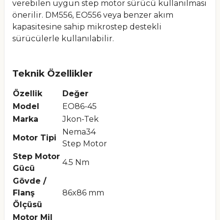
verebilen uygun step motor sürücü kullanılması
önerilir. DM556, EO556 veya benzer akım
kapasitesine sahip mikrostep destekli
sürücülerle kullanılabilir.
Teknik Özellikler
Özellik
Değer
Model
EO86-45
Marka
Jkon-Tek
Nema34
Motor Tipi
Step Motor
Step Motor
4.5 Nm
Gücü
Gövde /
Flanş
86x86 mm
Ölçüsü
Motor Mil