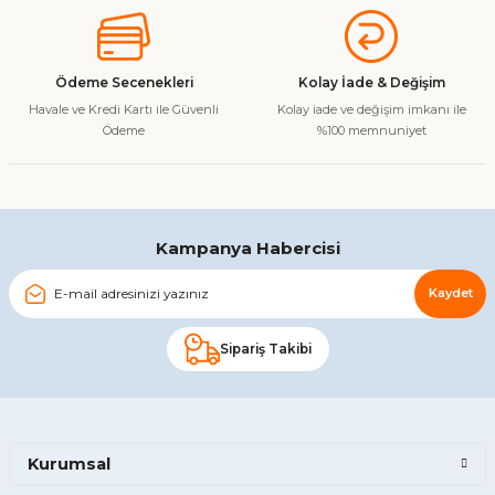
Ürün açıklamasında eksik bilgiler bulunuyor.
Ürün bilgilerinde hatalar bulunuyor.
Ürün fiyatı diğer sitelerden daha pahalı.
Ödeme Secenekleri
Kolay İade & Değişim
Bu ürüne benzer farklı alternatifler olmalı.
Havale ve Kredi Kartı ile Güvenli
Kolay iade ve değişim imkanı ile
Ödeme
%100 memnuniyet
Gönder
Kampanya Habercisi
Kaydet
Sipariş Takibi
Kurumsal