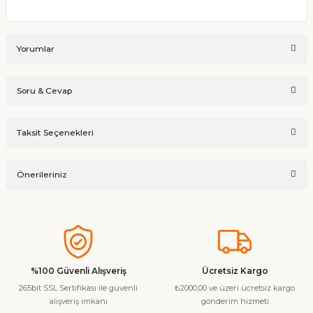
Yorumlar
Soru & Cevap
Bu ürüne ilk yorumu siz yapın!
Taksit Seçenekleri
Ürün hakkında henüz soru sorulmamış.
Yorum Yaz
Önerileriniz
Soru Sor
Bu ürünün fiyat bilgisi, resim, ürün açıklamalarında ve diğer
konularda yetersiz gördüğünüz noktaları öneri formunu
kullanarak tarafımıza iletebilirsiniz.
Görüş ve önerileriniz için teşekkür ederiz.
%100 Güvenli Alışveriş
Ücretsiz Kargo
265bit SSL Sertifikası ile güvenli
₺2000,00 ve üzeri ücretsiz kargo
Ürün resmi kalitesiz, bozuk veya görüntülenemiyor.
alışveriş imkanı
gönderim hizmeti