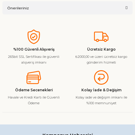
Ürün hakkında henüz soru sorulmamış.
Yorum Yaz
Önerileriniz
Soru Sor
Bu ürünün fiyat bilgisi, resim, ürün açıklamalarında ve diğer
konularda yetersiz gördüğünüz noktaları öneri formunu
kullanarak tarafımıza iletebilirsiniz.
Görüş ve önerileriniz için teşekkür ederiz.
%100 Güvenli Alışveriş
Ücretsiz Kargo
265bit SSL Sertifikası ile güvenli
₺2000,00 ve üzeri ücretsiz kargo
Ürün resmi kalitesiz, bozuk veya görüntülenemiyor.
alışveriş imkanı
gönderim hizmeti
Ürün açıklamasında eksik bilgiler bulunuyor.
Ürün bilgilerinde hatalar bulunuyor.
Ürün fiyatı diğer sitelerden daha pahalı.
Ödeme Secenekleri
Kolay İade & Değişim
Bu ürüne benzer farklı alternatifler olmalı.
Havale ve Kredi Kartı ile Güvenli
Kolay iade ve değişim imkanı ile
Ödeme
%100 memnuniyet
Gönder