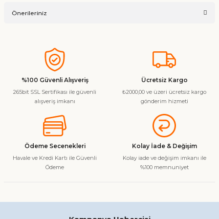
Ürün hakkında henüz soru sorulmamış.
Yorum Yaz
Önerileriniz
Soru Sor
Bu ürünün fiyat bilgisi, resim, ürün açıklamalarında ve diğer
konularda yetersiz gördüğünüz noktaları öneri formunu
kullanarak tarafımıza iletebilirsiniz.
Görüş ve önerileriniz için teşekkür ederiz.
%100 Güvenli Alışveriş
Ücretsiz Kargo
265bit SSL Sertifikası ile güvenli
₺2000,00 ve üzeri ücretsiz kargo
Ürün resmi kalitesiz, bozuk veya görüntülenemiyor.
alışveriş imkanı
gönderim hizmeti
Ürün açıklamasında eksik bilgiler bulunuyor.
Ürün bilgilerinde hatalar bulunuyor.
Ürün fiyatı diğer sitelerden daha pahalı.
Ödeme Secenekleri
Kolay İade & Değişim
Bu ürüne benzer farklı alternatifler olmalı.
Havale ve Kredi Kartı ile Güvenli
Kolay iade ve değişim imkanı ile
Ödeme
%100 memnuniyet
Gönder