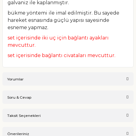
galvaniz ile kaplanmıştır.
bükme yöntemi ile imal edilmiştir. Bu sayede
hareket esnasında güçlü yapısı sayesinde
esneme yapmaz.
set içerisinde iki uç için bağlantı ayakları
mevcuttur.
set içerisinde bağlantı civataları mevcuttur.
Yorumlar
Soru & Cevap
Bu ürüne ilk yorumu siz yapın!
Taksit Seçenekleri
Ürün hakkında henüz soru sorulmamış.
Yorum Yaz
Önerileriniz