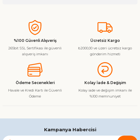
Soru Sor
Bu ürünün fiyat bilgisi, resim, ürün açıklamalarında ve diğer
konularda yetersiz gördüğünüz noktaları öneri formunu
kullanarak tarafımıza iletebilirsiniz.
Görüş ve önerileriniz için teşekkür ederiz.
%100 Güvenli Alışveriş
Ücretsiz Kargo
265bit SSL Sertifikası ile güvenli
₺2000,00 ve üzeri ücretsiz kargo
Ürün resmi kalitesiz, bozuk veya görüntülenemiyor.
alışveriş imkanı
gönderim hizmeti
Ürün açıklamasında eksik bilgiler bulunuyor.
Ürün bilgilerinde hatalar bulunuyor.
Ürün fiyatı diğer sitelerden daha pahalı.
Ödeme Secenekleri
Kolay İade & Değişim
Bu ürüne benzer farklı alternatifler olmalı.
Havale ve Kredi Kartı ile Güvenli
Kolay iade ve değişim imkanı ile
Ödeme
%100 memnuniyet
Gönder
Kampanya Habercisi