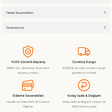
Bu ürüne ilk yorumu siz yapın!
Taksit Seçenekleri
Ürün hakkında henüz soru sorulmamış.
Yorum Yaz
Önerileriniz
Soru Sor
Bu ürünün fiyat bilgisi, resim, ürün açıklamalarında ve diğer
konularda yetersiz gördüğünüz noktaları öneri formunu
kullanarak tarafımıza iletebilirsiniz.
Görüş ve önerileriniz için teşekkür ederiz.
%100 Güvenli Alışveriş
Ücretsiz Kargo
265bit SSL Sertifikası ile güvenli
₺2000,00 ve üzeri ücretsiz kargo
Ürün resmi kalitesiz, bozuk veya görüntülenemiyor.
alışveriş imkanı
gönderim hizmeti
Ürün açıklamasında eksik bilgiler bulunuyor.
Ürün bilgilerinde hatalar bulunuyor.
Ürün fiyatı diğer sitelerden daha pahalı.
Ödeme Secenekleri
Kolay İade & Değişim
Bu ürüne benzer farklı alternatifler olmalı.
Havale ve Kredi Kartı ile Güvenli
Kolay iade ve değişim imkanı ile
Ödeme
%100 memnuniyet