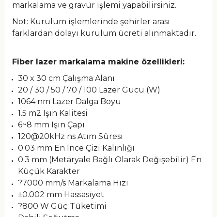
markalama ve gravür işlemi yapabilirsiniz.
Not: Kurulum işlemlerinde şehirler arası
farklardan dolayı kurulum ücreti alınmaktadır.
Fiber lazer markalama makine özellikleri:
30 x 30 cm Çalışma Alanı
20 / 30 / 50 / 70 / 100 Lazer Gücü (W)
1064 nm Lazer Dalga Boyu
1.5 m2 Işın Kalitesi
6~8 mm Işın Çapı
120@20kHz ns Atım Süresi
0.03 mm En İnce Çizi Kalınlığı
0.3 mm (Metaryale Bağlı Olarak Değişebilir) En
Küçük Karakter
?7000 mm/s Markalama Hızı
±0.002 mm Hassasiyet
?800 W Güç Tüketimi