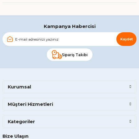
Gönder
Kampanya Habercisi
Kaydet
Sipariş Takibi
Kurumsal
Müşteri Hizmetleri
Kategoriler
Bize Ulaşın