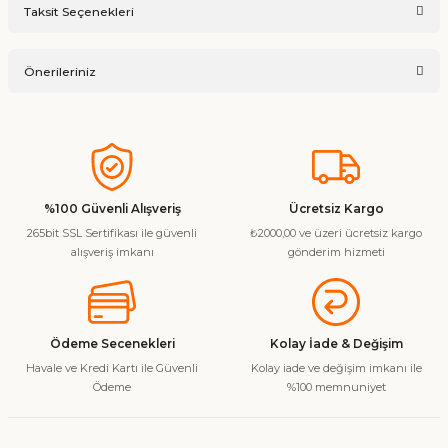
Taksit Seçenekleri
Ürün hakkında henüz soru sorulmamış.
Yorum Yaz
Önerileriniz
Soru Sor
Bu ürünün fiyat bilgisi, resim, ürün açıklamalarında ve diğer
konularda yetersiz gördüğünüz noktaları öneri formunu
kullanarak tarafımıza iletebilirsiniz.
Görüş ve önerileriniz için teşekkür ederiz.
%100 Güvenli Alışveriş
Ücretsiz Kargo
265bit SSL Sertifikası ile güvenli
₺2000,00 ve üzeri ücretsiz kargo
Ürün resmi kalitesiz, bozuk veya görüntülenemiyor.
alışveriş imkanı
gönderim hizmeti
Ürün açıklamasında eksik bilgiler bulunuyor.
Ürün bilgilerinde hatalar bulunuyor.
Ürün fiyatı diğer sitelerden daha pahalı.
Ödeme Secenekleri
Kolay İade & Değişim
Bu ürüne benzer farklı alternatifler olmalı.
Havale ve Kredi Kartı ile Güvenli
Kolay iade ve değişim imkanı ile
Ödeme
%100 memnuniyet