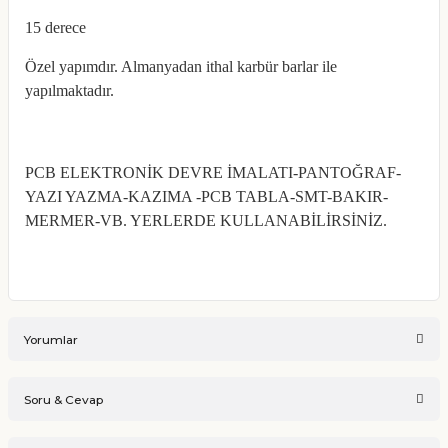
15 derece
Özel yapımdır. Almanyadan ithal karbür barlar ile
yapılmaktadır.
PCB ELEKTRONİK DEVRE İMALATI-PANTOĞRAF-
YAZI YAZMA-KAZIMA -PCB TABLA-SMT-BAKIR-
MERMER-VB. YERLERDE KULLANABİLİRSİNİZ
.
Yorumlar
Soru & Cevap
Bu ürüne ilk yorumu siz yapın!