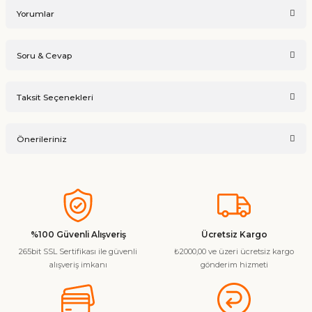
Yorumlar
Soru & Cevap
Bu ürüne ilk yorumu siz yapın!
Taksit Seçenekleri
Ürün hakkında henüz soru sorulmamış.
Yorum Yaz
Önerileriniz
Soru Sor
Bu ürünün fiyat bilgisi, resim, ürün açıklamalarında ve diğer
konularda yetersiz gördüğünüz noktaları öneri formunu
kullanarak tarafımıza iletebilirsiniz.
Görüş ve önerileriniz için teşekkür ederiz.
%100 Güvenli Alışveriş
Ücretsiz Kargo
265bit SSL Sertifikası ile güvenli
₺2000,00 ve üzeri ücretsiz kargo
Ürün resmi kalitesiz, bozuk veya görüntülenemiyor.
alışveriş imkanı
gönderim hizmeti
Ürün açıklamasında eksik bilgiler bulunuyor.
Ürün bilgilerinde hatalar bulunuyor.