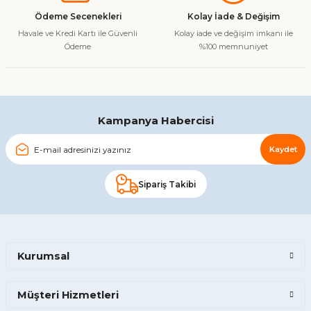
Ürün fiyatı diğer sitelerden daha pahalı.
Ödeme Secenekleri
Kolay İade & Değişim
Bu ürüne benzer farklı alternatifler olmalı.
Havale ve Kredi Kartı ile Güvenli
Kolay iade ve değişim imkanı ile
Ödeme
%100 memnuniyet
Gönder
Kampanya Habercisi
Kaydet
Sipariş Takibi
Kurumsal
Müşteri Hizmetleri