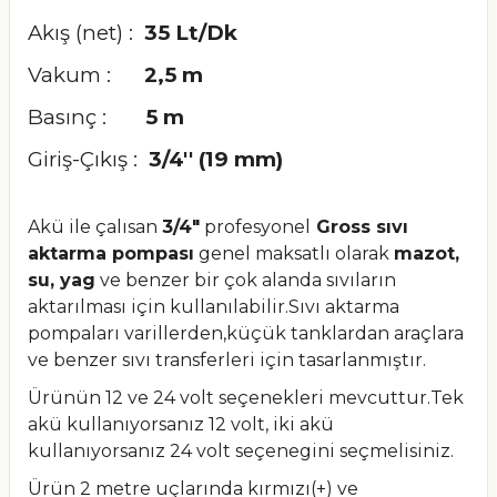
Akış (net) :
35 Lt/Dk
Vakum :
2,5 m
Basınç :
5 m
Giriş-Çıkış :
3/4'' (19 mm)
Akü ile çalısan
3/4"
profesyonel
Gross sıvı
aktarma
pompası
genel maksatlı olarak
mazot,
su, yag
ve benzer bir çok
alanda sıvıların
aktarılması için kullanılabilir.Sıvı aktarma
pompaları varillerden,küçük tanklardan araçlara
ve benzer sıvı transferleri için tasarlanmıştır.
Ürünün 12 ve 24 volt seçenekleri mevcuttur.T
ek
akü kullanıyorsanız 12 volt, iki akü
kullanıyorsanız 24 volt
seçenegini seçmelisiniz.
Ürün 2 metre uçlarında kırmızı(+) ve