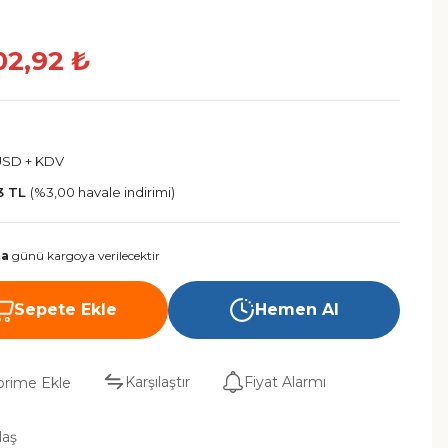
02,92 ₺
USD + KDV
3 TL
(%3,00 havale indirimi)
ma
günü kargoya verilecektir
Sepete Ekle
Hemen Al
Karşılaştır
Fiyat Alarmı
laş