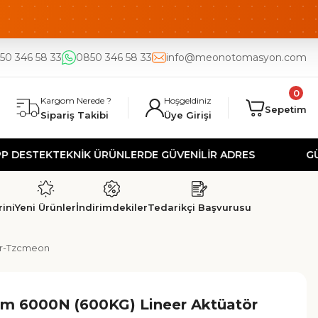
50 346 58 33
0850 346 58 33
info@meonotomasyon.com
0
Kargom Nerede ?
Hoşgeldiniz
Sepetim
Sipariş Takibi
Üye Girişi
TEK
TEKNİK ÜRÜNLERDE GÜVENİLİR ADRES
GÜVENLİ 
ini
Yeni Ürünler
İndirimdekiler
Tedarikçi Başvurusu
or-Tzcmeon
m 6000N (600KG) Lineer Aktüatör