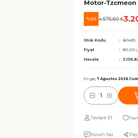
Motor-Tzcmeon
3.2
4.575,60 ₺
%30
Stok Kodu
sk1465
Fiyat
80,00 
Havale
3.106,8
En geç
7 Ağustos 2026 Cu
Tavsiye Et
Yorum Yaz
Pay