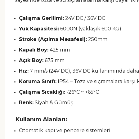
sayesinde toza ve su sıçramalarına karşı dayanıkl
Çalışma Gerilimi:
24V DC / 36V DC
Yük Kapasitesi:
6000N (yaklaşık 600 KG)
Stroke (Açılma Mesafesi):
250mm
Kapalı Boy:
425 mm
Açık Boy:
675 mm
Hız:
7 mm/s (24V DC), 36V DC kullanımında daha
Koruma Sınıfı:
IP54 – Toza ve sıçramalara karşı
Çalışma Sıcaklığı:
-26°C ~ +65°C
Renk:
Siyah & Gümüş
Kullanım Alanları:
Otomatik kapı ve pencere sistemleri