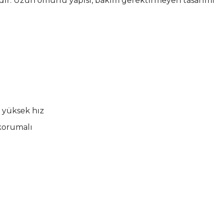
ıdır. Uzun ömürlü yapısı, bakım gerektirmeyen tasarımı v
 yüksek hız
 korumalı