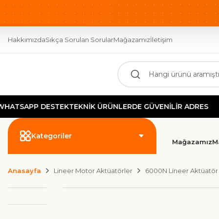
Hakkımızda
Sıkça Sorulan Sorular
Mağazamız
İletişim
PP DESTEK
TEKNİK ÜRÜNLERDE GÜVENİLİR ADRES
Kategoriler
Mağazamız
M
Anasayfa
Lineer Motor Aktüatörler
6000N Lineer Aktüatör
Yeni