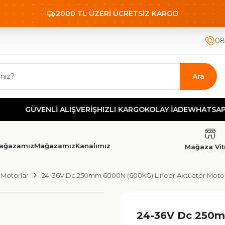
2000 TL ÜZERİ ÜCRETSİZ KARGO
08
Ara
GÜVENLİ ALIŞVERİŞ
HIZLI KARGO
KOLAY İADE
WHATSAPP DES
ağazamız
Mağazamız
Kanalımız
Mağaza Vitr
 Motorlar
24-36V Dc 250mm 6000N (600KG) Lineer Aktüatör Mot
24-36V Dc 250m