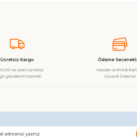
nularda yetersiz gördüğünüz noktaları öneri formunu kullanarak tarafımız
Ürün hakkında henüz soru sorulmamış.
Bu ürüne ilk yorumu siz yapın!
Yorum Yaz
Soru Sor
Ücretsiz Kargo
Ödeme Secenekle
0,00 ve üzeri ücretsiz
Havale ve Kredi Kartı
go gönderim hizmeti
Güvenli Ödeme
Gönder