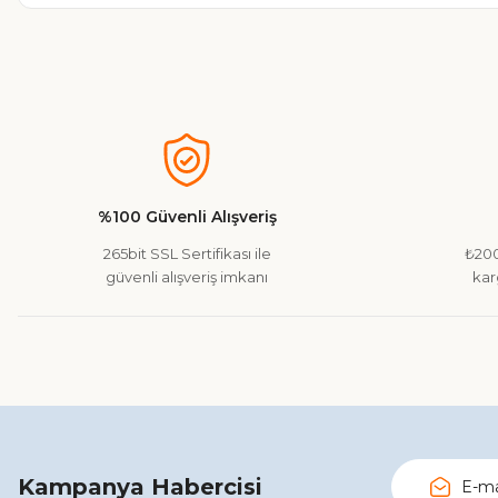
Bu ürünün fiyat bilgisi, resim, ürün açıklamalarında ve diğer ko
Görüş ve önerileriniz için teşekkür ederiz.
Ürün resmi kalitesiz, bozuk veya görüntülenemiyor.
Ürün açıklamasında eksik bilgiler bulunuyor.
%100 Güvenli Alışveriş
Ürün bilgilerinde hatalar bulunuyor.
265bit SSL Sertifikası ile
₺200
Ürün fiyatı diğer sitelerden daha pahalı.
güvenli alışveriş imkanı
kar
Bu ürüne benzer farklı alternatifler olmalı.
Kampanya Habercisi