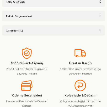
Soru & Cevap
Bu ürüne ilk yorumu siz yapın!
Taksit Seçenekleri
Ürün hakkında henüz soru sorulmamış.
Yorum Yaz
Önerileriniz
Soru Sor
Bu ürünün fiyat bilgisi, resim, ürün açıklamalarında ve diğer
konularda yetersiz gördüğünüz noktaları öneri formunu
kullanarak tarafımıza iletebilirsiniz.
Görüş ve önerileriniz için teşekkür ederiz.
%100 Güvenli Alışveriş
Ücretsiz Kargo
265bit SSL Sertifikası ile güvenli
₺2000,00 ve üzeri ücretsiz kargo
Ürün resmi kalitesiz, bozuk veya görüntülenemiyor.
alışveriş imkanı
gönderim hizmeti
Ürün açıklamasında eksik bilgiler bulunuyor.
Ürün bilgilerinde hatalar bulunuyor.
Ürün fiyatı diğer sitelerden daha pahalı.
Ödeme Secenekleri
Kolay İade & Değişim
Bu ürüne benzer farklı alternatifler olmalı.
Havale ve Kredi Kartı ile Güvenli
Kolay iade ve değişim imkanı ile
Ödeme
%100 memnuniyet