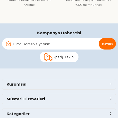
Ödeme
%100 memnuniyet
Gönder
Kampanya Habercisi
Kaydet
Sipariş Takibi
Kurumsal
Müşteri Hizmetleri
Kategoriler